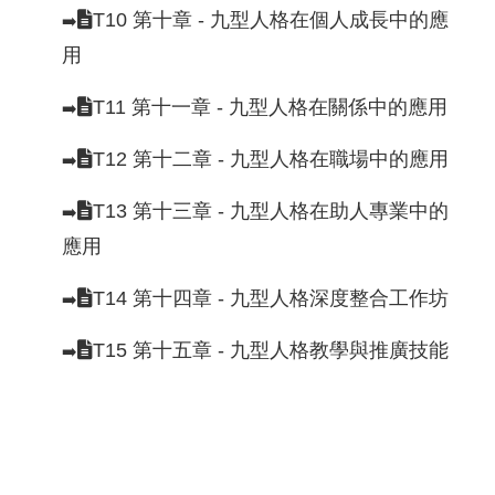
T10 第十章 - 九型人格在個人成長中的應
➡️
用
T11 第十一章 - 九型人格在關係中的應用
➡️
T12 第十二章 - 九型人格在職場中的應用
➡️
T13 第十三章 - 九型人格在助人專業中的
➡️
應用
T14 第十四章 - 九型人格深度整合工作坊
➡️
T15 第十五章 - 九型人格教學與推廣技能
➡️