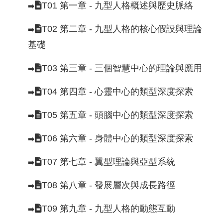
T01 第一章 - 九型人格概述與歷史脈絡
➡️
T02 第二章 - 九型人格的核心假設與理論
➡️
基礎
T03 第三章 - 三個智慧中心的理論與應用
➡️
T04 第四章 - 心靈中心的類型深度探索
➡️
T05 第五章 - 頭腦中心的類型深度探索
➡️
T06 第六章 - 身體中心的類型深度探索
➡️
T07 第七章 - 翼型理論與亞型系統
➡️
T08 第八章 - 發展層次與成長路徑
➡️
T09 第九章 - 九型人格的動態互動
➡️