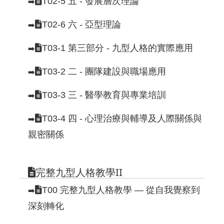
T02-5 五 - 發展層次理論
➡️
T02-6 六 - 亞型理論
➡️
T03-1 第三部分 - 九型人格的實際應用
➡️
T03-2 二 - 團隊建設與職場應用
➡️
T03-3 三 - 醫學教育與專業培訓
➡️
T03-4 四 - 心理治療與輔導及人際關係與
➡️
親密關係
完整九型人格教學II
T00 完整九型人格教學 — 從自我覺察到
➡️
深刻轉化