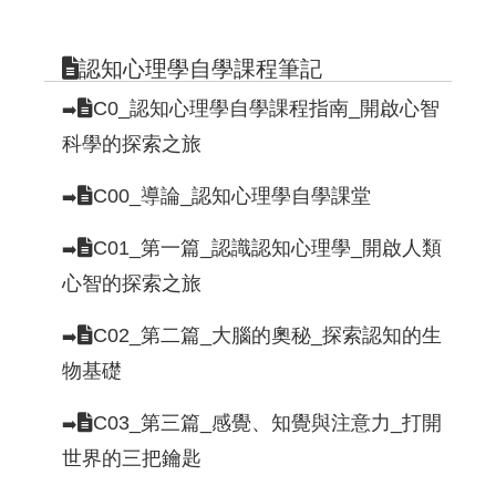
認知心理學自學課程筆記
C0_認知心理學自學課程指南_開啟心智
➡️
科學的探索之旅
C00_導論_認知心理學自學課堂
➡️
C01_第一篇_認識認知心理學_開啟人類
➡️
心智的探索之旅
C02_第二篇_大腦的奧秘_探索認知的生
➡️
物基礎
C03_第三篇_感覺、知覺與注意力_打開
➡️
世界的三把鑰匙