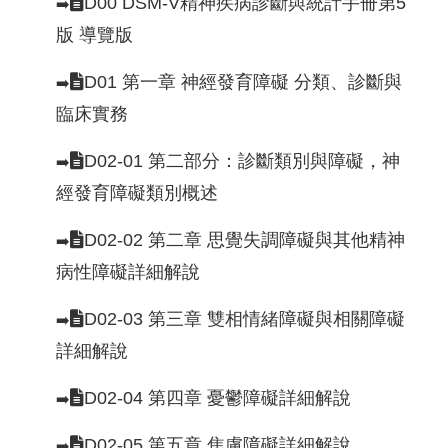
D00 DSM-V精神疾病診斷與統計手冊第5
➡️
版 導覽版
D01 第一章 神經發育障礙 分類、診斷與
➡️
臨床實務
D02-01 第二部分：診斷類別與障礙，神
➡️
經發育障礙類別概述
D02-02 第二章 思覺失調障礙與其他精神
➡️
病性障礙詳細解說
D02-03 第三章 雙相情緒障礙與相關障礙
➡️
詳細解說
D02-04 第四章 憂鬱障礙詳細解說
➡️
D02-05 第五章 焦慮障礙詳細解說
➡️