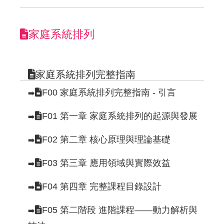
家庭系統排列
家庭系統排列完整指南
F00 家庭系統排列完整指南 - 引言
➡️
F01 第一章 家庭系統排列的起源與發展
➡️
F02 第二章 核心原理與理論基礎
➡️
F03 第三章 應用領域與實際效益
➡️
F04 第四章 完整課程目錄設計
➡️
F05 第二階段 進階課程——動力解析與
➡️