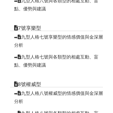
九型人格六號與各類型的相處互動、盲
➡️
點、優勢與建議
7號享樂型
九型人格七號享樂型的情感價值與金深層
➡️
分析
九型人格七號與各類型的相處互動、盲
➡️
點、優勢與建議
8號權威型
九型人格八號權威型的情感價值與金深層
➡️
分析