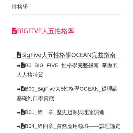
性格學
BIGFIVE大五性格學
BigFive大五性格學OCEAN完整指南
B0_BIG_FIVE_性格學完整指南_掌握五
➡️
大人格特質
B00_BigFive大5性格學OCEAN_從理論
➡️
基礎到自學實踐
B01_第一章_歷史起源與理論演進
➡️
B04_第四章_實務應用領域——讓理論走
➡️