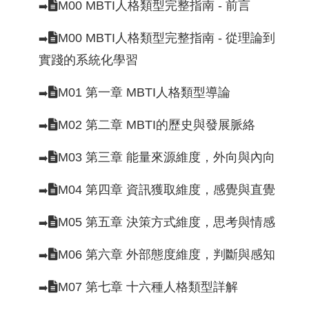
M00 MBTI人格類型完整指南 - 前言
➡️
M00 MBTI人格類型完整指南 - 從理論到
➡️
實踐的系統化學習
M01 第一章 MBTI人格類型導論
➡️
M02 第二章 MBTI的歷史與發展脈絡
➡️
M03 第三章 能量來源維度，外向與內向
➡️
M04 第四章 資訊獲取維度，感覺與直覺
➡️
M05 第五章 決策方式維度，思考與情感
➡️
M06 第六章 外部態度維度，判斷與感知
➡️
M07 第七章 十六種人格類型詳解
➡️