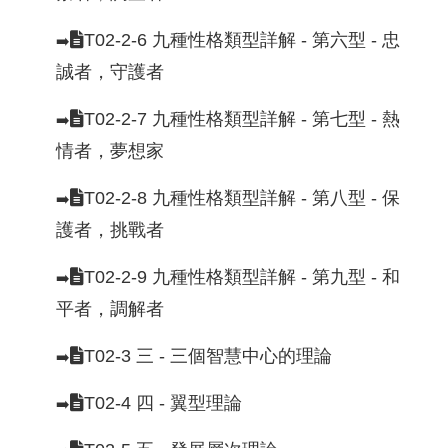
T02-2-6 九種性格類型詳解 - 第六型 - 忠
➡️
誠者，守護者
T02-2-7 九種性格類型詳解 - 第七型 - 熱
➡️
情者，夢想家
T02-2-8 九種性格類型詳解 - 第八型 - 保
➡️
護者，挑戰者
T02-2-9 九種性格類型詳解 - 第九型 - 和
➡️
平者，調解者
T02-3 三 - 三個智慧中心的理論
➡️
T02-4 四 - 翼型理論
➡️