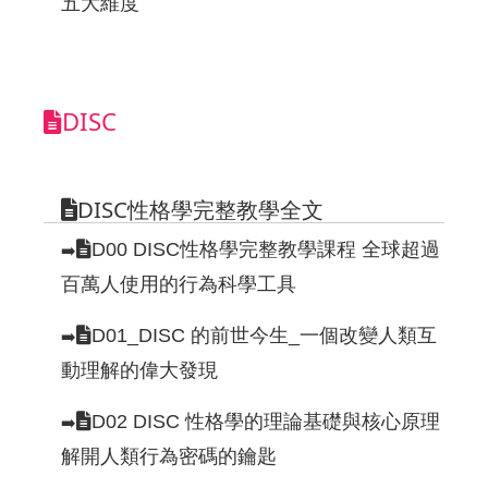
五大維度
DISC
DISC性格學完整教學全文
D00 DISC性格學完整教學課程 全球超過
➡️
百萬人使用的行為科學工具
D01_DISC 的前世今生_一個改變人類互
➡️
動理解的偉大發現
D02 DISC 性格學的理論基礎與核心原理
➡️
解開人類行為密碼的鑰匙