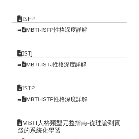
ISFP
MBTI-ISFP性格深度詳解
➡️
ISTJ
MBTI-ISTJ性格深度詳解
➡️
ISTP
MBTI-ISTP性格深度詳解
➡️
MBTI人格類型完整指南-從理論到實
踐的系統化學習