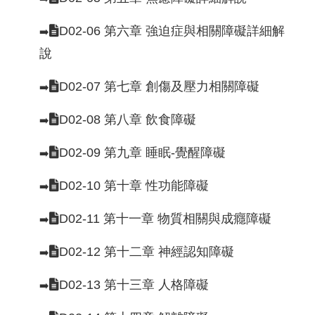
D02-06 第六章 強迫症與相關障礙詳細解
➡️
說
D02-07 第七章 創傷及壓力相關障礙
➡️
D02-08 第八章 飲食障礙
➡️
D02-09 第九章 睡眠-覺醒障礙
➡️
D02-10 第十章 性功能障礙
➡️
D02-11 第十一章 物質相關與成癮障礙
➡️
D02-12 第十二章 神經認知障礙
➡️
D02-13 第十三章 人格障礙
➡️