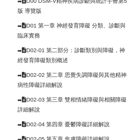
D00 DSM-V精神疾病診斷與統計手冊第5
➡️
版 導覽版
D01 第一章 神經發育障礙 分類、診斷與
➡️
臨床實務
D02-01 第二部分：診斷類別與障礙，神
➡️
經發育障礙類別概述
D02-02 第二章 思覺失調障礙與其他精神
➡️
病性障礙詳細解說
D02-03 第三章 雙相情緒障礙與相關障礙
➡️
詳細解說
D02-04 第四章 憂鬱障礙詳細解說
➡️
D02-05 第五章 焦慮障礙詳細解說
➡️