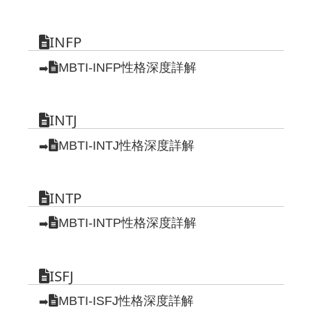
INFP
MBTI-INFP性格深度詳解
➡️
INTJ
MBTI-INTJ性格深度詳解
➡️
INTP
MBTI-INTP性格深度詳解
➡️
ISFJ
MBTI-ISFJ性格深度詳解
➡️