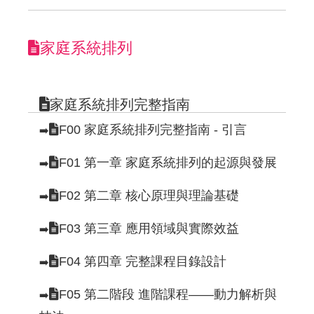
家庭系統排列
家庭系統排列完整指南
F00 家庭系統排列完整指南 - 引言
➡️
F01 第一章 家庭系統排列的起源與發展
➡️
F02 第二章 核心原理與理論基礎
➡️
F03 第三章 應用領域與實際效益
➡️
F04 第四章 完整課程目錄設計
➡️
F05 第二階段 進階課程——動力解析與
➡️