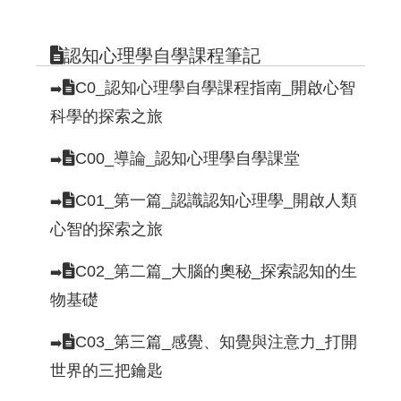
認知心理學自學課程筆記
C0_認知心理學自學課程指南_開啟心智
➡️
科學的探索之旅
C00_導論_認知心理學自學課堂
➡️
C01_第一篇_認識認知心理學_開啟人類
➡️
心智的探索之旅
C02_第二篇_大腦的奧秘_探索認知的生
➡️
物基礎
C03_第三篇_感覺、知覺與注意力_打開
➡️
世界的三把鑰匙