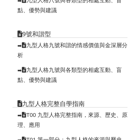
九型人格八號與各類型的相處互動、盲
➡️
點、優勢與建議
9號和諧型
九型人格九號和諧的情感價值與金深層分
➡️
析
九型人格九號與各類型的相處互動、盲
➡️
點、優勢與建議
九型人格完整自學指南
T00 九型人格完整指南，來源、歷史、原
➡️
理、應用
T01 第一部分：九型人格的來源與歷史
➡️