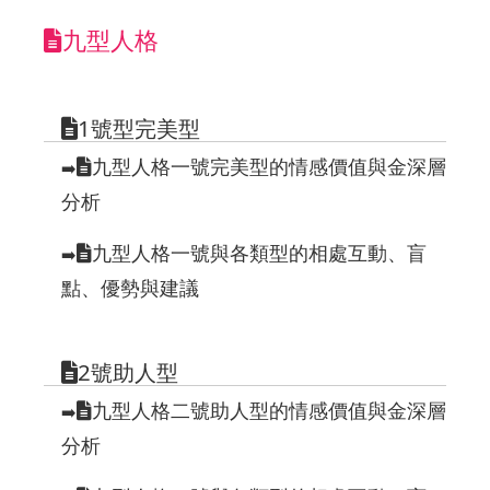
九型人格
1號型完美型
九型人格一號完美型的情感價值與金深層
➡️
分析
九型人格一號與各類型的相處互動、盲
➡️
點、優勢與建議
2號助人型
九型人格二號助人型的情感價值與金深層
➡️
分析