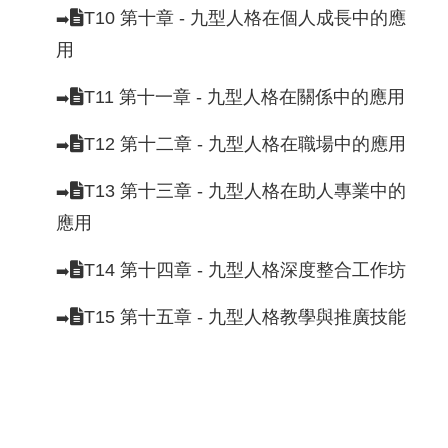
T10 第十章 - 九型人格在個人成長中的應
➡️
用
T11 第十一章 - 九型人格在關係中的應用
➡️
T12 第十二章 - 九型人格在職場中的應用
➡️
T13 第十三章 - 九型人格在助人專業中的
➡️
應用
T14 第十四章 - 九型人格深度整合工作坊
➡️
T15 第十五章 - 九型人格教學與推廣技能
➡️