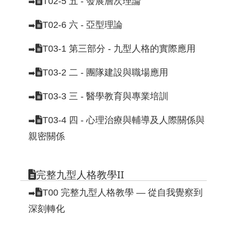
T02-5 五 - 發展層次理論
➡️
T02-6 六 - 亞型理論
➡️
T03-1 第三部分 - 九型人格的實際應用
➡️
T03-2 二 - 團隊建設與職場應用
➡️
T03-3 三 - 醫學教育與專業培訓
➡️
T03-4 四 - 心理治療與輔導及人際關係與
➡️
親密關係
完整九型人格教學II
T00 完整九型人格教學 — 從自我覺察到
➡️
深刻轉化