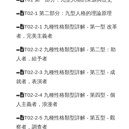
T02-1 第二部分：九型人格的理論原理
➡️
T02-2-1 九種性格類型詳解 - 第一型 改革
➡️
者，完美主義者
T02-2-2 九種性格類型詳解 - 第二型：助
➡️
人者，給予者
T02-2-3 九種性格類型詳解 - 第三型 - 成
➡️
就者，表演者
T02-2-4 九種性格類型詳解 - 第四型 - 個
➡️
人主義者，浪漫者
T02-2-5 九種性格類型詳解 - 第五型 - 觀
➡️
察者，調查者