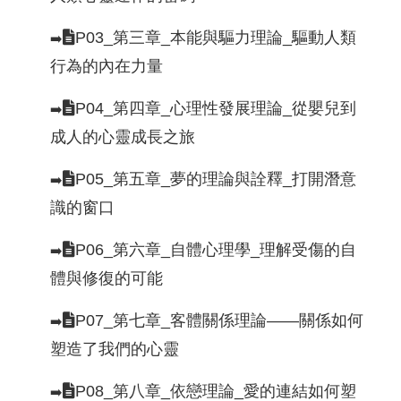
P03_第三章_本能與驅力理論_驅動人類
➡️
行為的內在力量
P04_第四章_心理性發展理論_從嬰兒到
➡️
成人的心靈成長之旅
P05_第五章_夢的理論與詮釋_打開潛意
➡️
識的窗口
P06_第六章_自體心理學_理解受傷的自
➡️
體與修復的可能
P07_第七章_客體關係理論——關係如何
➡️
塑造了我們的心靈
P08_第八章_依戀理論_愛的連結如何塑
➡️