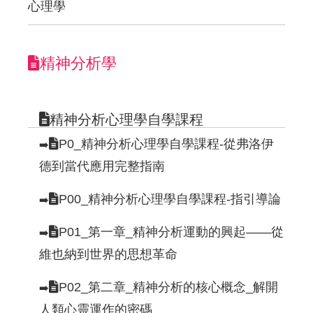
心理學
精神分析學
精神分析心理學自學課程
P0_精神分析心理學自學課程-從弗洛伊
➡️
德到當代應用完整指南
P00_精神分析心理學自學課程-指引導論
➡️
P01_第一章_精神分析運動的興起——從
➡️
維也納到世界的思想革命
P02_第二章_精神分析的核心概念_解開
➡️
人類心靈運作的密碼