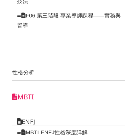
技法
F06 第三階段 專業導師課程——實務與
➡️
督導
性格分析
MBTI
ENFJ
MBTI-ENFJ性格深度詳解
➡️