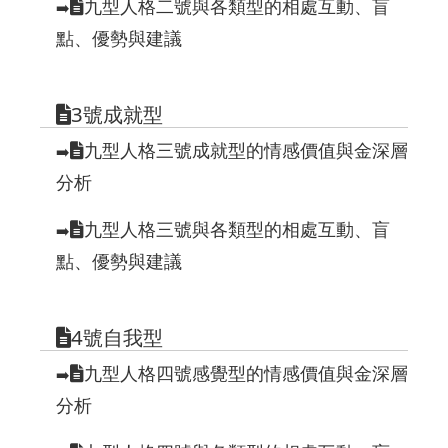
九型人格二號與各類型的相處互動、盲
➡️
點、優勢與建議
3號成就型
九型人格三號成就型的情感價值與金深層
➡️
分析
九型人格三號與各類型的相處互動、盲
➡️
點、優勢與建議
4號自我型
九型人格四號感覺型的情感價值與金深層
➡️
分析