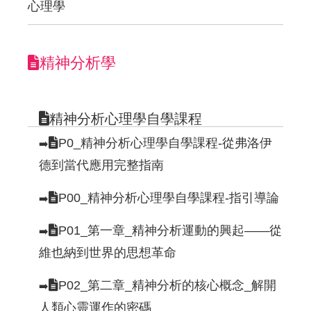
心理學
精神分析學
精神分析心理學自學課程
P0_精神分析心理學自學課程-從弗洛伊
➡️
德到當代應用完整指南
P00_精神分析心理學自學課程-指引導論
➡️
P01_第一章_精神分析運動的興起——從
➡️
維也納到世界的思想革命
P02_第二章_精神分析的核心概念_解開
➡️
人類心靈運作的密碼