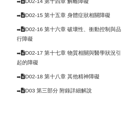
D02-14 第十四章 解離障礙
➡️
D02-15 第十五章 身體症狀相關障礙
➡️
D02-16 第十六章 破壞性、衝動控制與品
➡️
行障礙
D02-17 第十七章 物質相關與醫學狀況引
➡️
起的障礙
D02-18 第十八章 其他精神障礙
➡️
D03 第三部分 附錄詳細解說
➡️