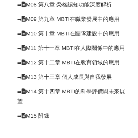
M08 第八章 榮格認知功能深度解析
➡️
M09 第九章 MBTI在職業發展中的應用
➡️
M10 第十章 MBTI在團隊建設中的應用
➡️
M11 第十一章 MBTI在人際關係中的應用
➡️
M12 第十二章 MBTI在教育領域的應用
➡️
M13 第十三章 個人成長與自我發展
➡️
M14 第十四章 MBTI的科學評價與未來展
➡️
望
M15 附録
➡️