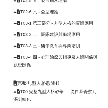
T02-5 五 - 發展層次理論
➡️
T02-6 六 - 亞型理論
➡️
T03-1 第三部分 - 九型人格的實際應用
➡️
T03-2 二 - 團隊建設與職場應用
➡️
T03-3 三 - 醫學教育與專業培訓
➡️
T03-4 四 - 心理治療與輔導及人際關係與
➡️
親密關係
完整九型人格教學II
T00 完整九型人格教學 — 從自我覺察到
➡️
深刻轉化