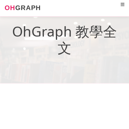
OH
GRAPH
OhGraph 教學全
文