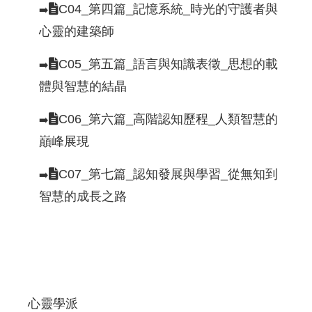
C04_第四篇_記憶系統_時光的守護者與
➡️
心靈的建築師
C05_第五篇_語言與知識表徵_思想的載
➡️
體與智慧的結晶
C06_第六篇_高階認知歷程_人類智慧的
➡️
巔峰展現
C07_第七篇_認知發展與學習_從無知到
➡️
智慧的成長之路
心靈學派