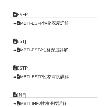
ESFP
MBTI-ESFP性格深度詳解
➡️
ESTJ
MBTI-ESTJ性格深度詳解
➡️
ESTP
MBTI-ESTP性格深度詳解
➡️
INFJ
MBTI-INFJ性格深度詳解
➡️