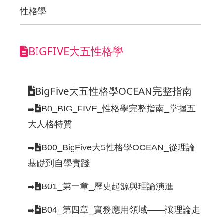
性格學
BIGFIVE大五性格學
BigFive大五性格學OCEAN完整指南
B0_BIG_FIVE_性格學完整指南_掌握五
➡️
大人格特質
B00_BigFive大5性格學OCEAN_從理論
➡️
基礎到自學實踐
B01_第一章_歷史起源與理論演進
➡️
B04_第四章_實務應用領域——讓理論走
➡️