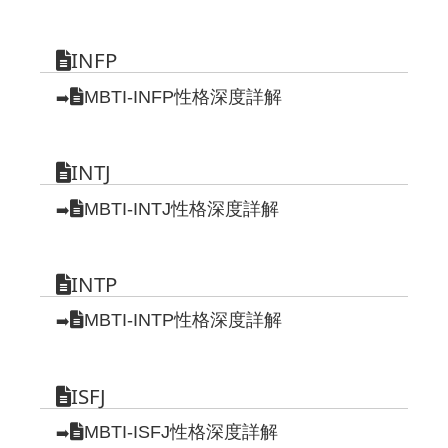
INFP
MBTI-INFP性格深度詳解
➡️
INTJ
MBTI-INTJ性格深度詳解
➡️
INTP
MBTI-INTP性格深度詳解
➡️
ISFJ
MBTI-ISFJ性格深度詳解
➡️