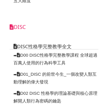
五大維度
DISC
DISC性格學完整教學全文
D00 DISC性格學完整教學課程 全球超過
➡️
百萬人使用的行為科學工具
D01_DISC 的前世今生_一個改變人類互
➡️
動理解的偉大發現
D02 DISC 性格學的理論基礎與核心原理
➡️
解開人類行為密碼的鑰匙