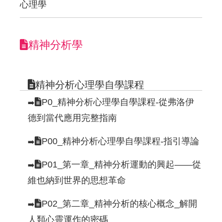
心理學
精神分析學
精神分析心理學自學課程
P0_精神分析心理學自學課程-從弗洛伊
➡️
德到當代應用完整指南
P00_精神分析心理學自學課程-指引導論
➡️
P01_第一章_精神分析運動的興起——從
➡️
維也納到世界的思想革命
P02_第二章_精神分析的核心概念_解開
➡️
人類心靈運作的密碼