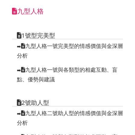
九型人格
1號型完美型
九型人格一號完美型的情感價值與金深層
➡️
分析
九型人格一號與各類型的相處互動、盲
➡️
點、優勢與建議
2號助人型
九型人格二號助人型的情感價值與金深層
➡️
分析