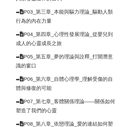
P03_第三章_本能與驅力理論_驅動人類
➡️
行為的內在力量
P04_第四章_心理性發展理論_從嬰兒到
➡️
成人的心靈成長之旅
P05_第五章_夢的理論與詮釋_打開潛意
➡️
識的窗口
P06_第六章_自體心理學_理解受傷的自
➡️
體與修復的可能
P07_第七章_客體關係理論——關係如何
➡️
塑造了我們的心靈
P08_第八章_依戀理論_愛的連結如何塑
➡️