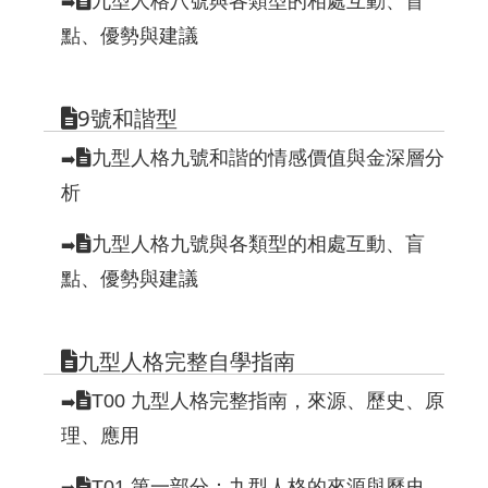
九型人格八號與各類型的相處互動、盲
➡️
點、優勢與建議
9號和諧型
九型人格九號和諧的情感價值與金深層分
➡️
析
九型人格九號與各類型的相處互動、盲
➡️
點、優勢與建議
九型人格完整自學指南
T00 九型人格完整指南，來源、歷史、原
➡️
理、應用
T01 第一部分：九型人格的來源與歷史
➡️