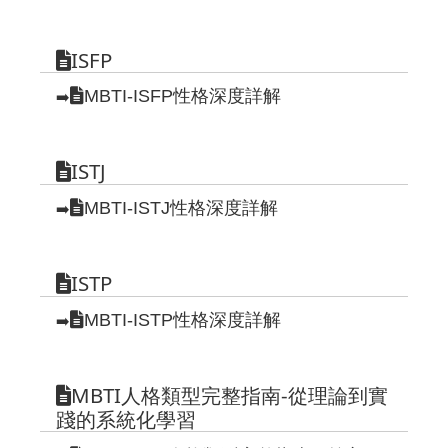
ISFP
MBTI-ISFP性格深度詳解
➡️
ISTJ
MBTI-ISTJ性格深度詳解
➡️
ISTP
MBTI-ISTP性格深度詳解
➡️
MBTI人格類型完整指南-從理論到實
踐的系統化學習