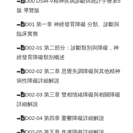
D00 DSM-V精神疾病診斷與統計手冊第5
➡️
版 導覽版
D01 第一章 神經發育障礙 分類、診斷與
➡️
臨床實務
D02-01 第二部分：診斷類別與障礙，神
➡️
經發育障礙類別概述
D02-02 第二章 思覺失調障礙與其他精神
➡️
病性障礙詳細解說
D02-03 第三章 雙相情緒障礙與相關障礙
➡️
詳細解說
D02-04 第四章 憂鬱障礙詳細解說
➡️
D02-05 第五章 焦慮障礙詳細解說
➡️