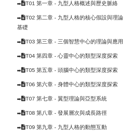
T01 第一章 - 九型人格概述與歷史脈絡
➡️
T02 第二章 - 九型人格的核心假設與理論
➡️
基礎
T03 第三章 - 三個智慧中心的理論與應用
➡️
T04 第四章 - 心靈中心的類型深度探索
➡️
T05 第五章 - 頭腦中心的類型深度探索
➡️
T06 第六章 - 身體中心的類型深度探索
➡️
T07 第七章 - 翼型理論與亞型系統
➡️
T08 第八章 - 發展層次與成長路徑
➡️
T09 第九章 - 九型人格的動態互動
➡️