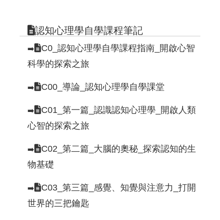
認知心理學自學課程筆記
C0_認知心理學自學課程指南_開啟心智
➡️
科學的探索之旅
C00_導論_認知心理學自學課堂
➡️
C01_第一篇_認識認知心理學_開啟人類
➡️
心智的探索之旅
C02_第二篇_大腦的奧秘_探索認知的生
➡️
物基礎
C03_第三篇_感覺、知覺與注意力_打開
➡️
世界的三把鑰匙