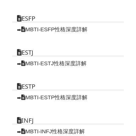
ESFP
MBTI-ESFP性格深度詳解
➡️
ESTJ
MBTI-ESTJ性格深度詳解
➡️
ESTP
MBTI-ESTP性格深度詳解
➡️
INFJ
MBTI-INFJ性格深度詳解
➡️