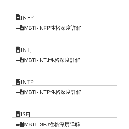
INFP
MBTI-INFP性格深度詳解
➡️
INTJ
MBTI-INTJ性格深度詳解
➡️
INTP
MBTI-INTP性格深度詳解
➡️
ISFJ
MBTI-ISFJ性格深度詳解
➡️