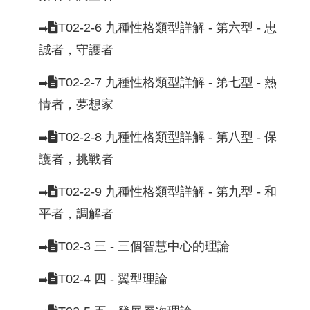
T02-2-6 九種性格類型詳解 - 第六型 - 忠
➡️
誠者，守護者
T02-2-7 九種性格類型詳解 - 第七型 - 熱
➡️
情者，夢想家
T02-2-8 九種性格類型詳解 - 第八型 - 保
➡️
護者，挑戰者
T02-2-9 九種性格類型詳解 - 第九型 - 和
➡️
平者，調解者
T02-3 三 - 三個智慧中心的理論
➡️
T02-4 四 - 翼型理論
➡️