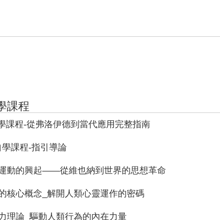
學課程
自學課程-從弗洛伊德到當代應用完整指南
自學課程-指引導論
分析運動的興起——從維也納到世界的思想革命
析的核心概念_解開人類心靈運作的密碼
驅力理論_驅動人類行為的內在力量