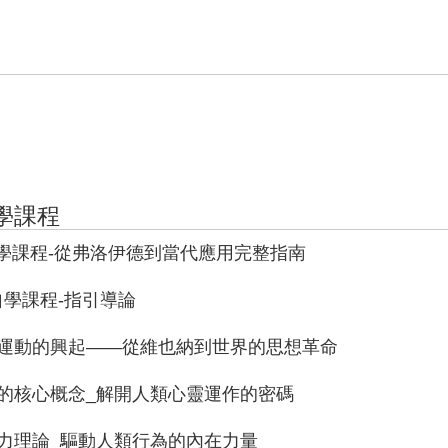
學課程
自學課程-從弗洛伊德到當代應用完整指南
自學課程-指引導論
分析運動的興起——從維也納到世界的思想革命
析的核心概念_解開人類心靈運作的密碼
驅力理論_驅動人類行為的內在力量