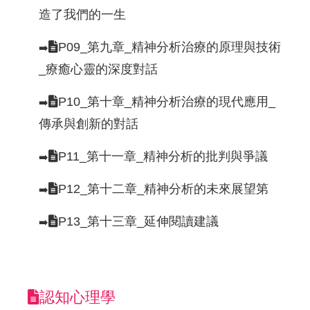
造了我們的一生
P09_第九章_精神分析治療的原理與技術
➡️
_療癒心靈的深度對話
P10_第十章_精神分析治療的現代應用_
➡️
傳承與創新的對話
P11_第十一章_精神分析的批判與爭議
➡️
P12_第十二章_精神分析的未來展望第
➡️
P13_第十三章_延伸閱讀建議
➡️
認知心理學