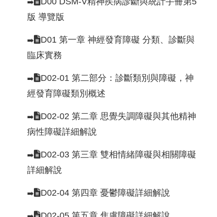
D00 DSM-V精神疾病診斷與統計手冊第5
➡️
版 導覽版
D01 第一章 神經發育障礙 分類、診斷與
➡️
臨床實務
D02-01 第二部分：診斷類別與障礙，神
➡️
經發育障礙類別概述
D02-02 第二章 思覺失調障礙與其他精神
➡️
病性障礙詳細解說
D02-03 第三章 雙相情緒障礙與相關障礙
➡️
詳細解說
D02-04 第四章 憂鬱障礙詳細解說
➡️
D02-05 第五章 焦慮障礙詳細解說
➡️