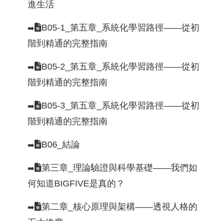
進生活
B05-1_第五章_系統化學習路徑——從初
➡️
階到精通的完整指南
B05-2_第五章_系統化學習路徑——從初
➡️
階到精通的完整指南
B05-3_第五章_系統化學習路徑——從初
➡️
階到精通的完整指南
B06_結論
➡️
第三章_理論驗證與科學基礎——我們如
➡️
何知道BIGFIVE是真的？
第二章_核心原理與架構——透視人格的
➡️