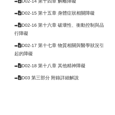
D02-14 第十四章 解離障礙
➡️
D02-15 第十五章 身體症狀相關障礙
➡️
D02-16 第十六章 破壞性、衝動控制與品
➡️
行障礙
D02-17 第十七章 物質相關與醫學狀況引
➡️
起的障礙
D02-18 第十八章 其他精神障礙
➡️
D03 第三部分 附錄詳細解說
➡️