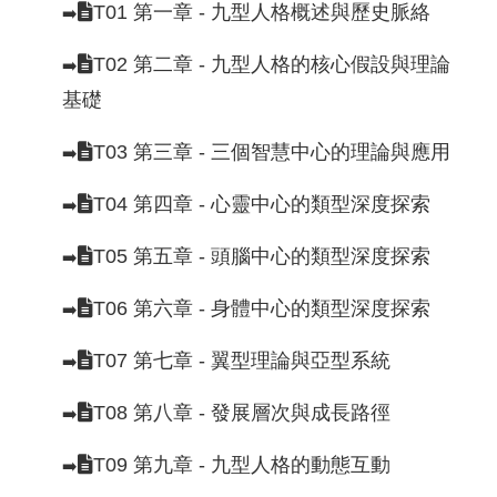
T01 第一章 - 九型人格概述與歷史脈絡
➡️
T02 第二章 - 九型人格的核心假設與理論
➡️
基礎
T03 第三章 - 三個智慧中心的理論與應用
➡️
T04 第四章 - 心靈中心的類型深度探索
➡️
T05 第五章 - 頭腦中心的類型深度探索
➡️
T06 第六章 - 身體中心的類型深度探索
➡️
T07 第七章 - 翼型理論與亞型系統
➡️
T08 第八章 - 發展層次與成長路徑
➡️
T09 第九章 - 九型人格的動態互動
➡️