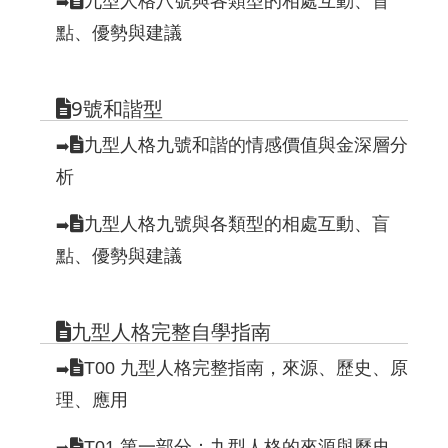
九型人格八號與各類型的相處互動、盲
➡️
點、優勢與建議
9號和諧型
九型人格九號和諧的情感價值與金深層分
➡️
析
九型人格九號與各類型的相處互動、盲
➡️
點、優勢與建議
九型人格完整自學指南
T00 九型人格完整指南，來源、歷史、原
➡️
理、應用
T01 第一部分：九型人格的來源與歷史
➡️