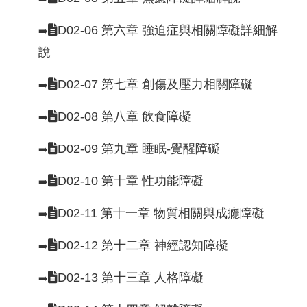
D02-06 第六章 強迫症與相關障礙詳細解
➡️
說
D02-07 第七章 創傷及壓力相關障礙
➡️
D02-08 第八章 飲食障礙
➡️
D02-09 第九章 睡眠-覺醒障礙
➡️
D02-10 第十章 性功能障礙
➡️
D02-11 第十一章 物質相關與成癮障礙
➡️
D02-12 第十二章 神經認知障礙
➡️
D02-13 第十三章 人格障礙
➡️