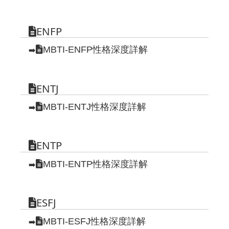
ENFP
MBTI-ENFP性格深度詳解
➡️
ENTJ
MBTI-ENTJ性格深度詳解
➡️
ENTP
MBTI-ENTP性格深度詳解
➡️
ESFJ
MBTI-ESFJ性格深度詳解
➡️