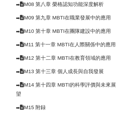
M08 第八章 榮格認知功能深度解析
➡️
M09 第九章 MBTI在職業發展中的應用
➡️
M10 第十章 MBTI在團隊建設中的應用
➡️
M11 第十一章 MBTI在人際關係中的應用
➡️
M12 第十二章 MBTI在教育領域的應用
➡️
M13 第十三章 個人成長與自我發展
➡️
M14 第十四章 MBTI的科學評價與未來展
➡️
望
M15 附録
➡️