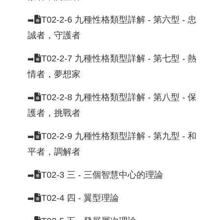
T02-2-6 九種性格類型詳解 - 第六型 - 忠
➡️
誠者，守護者
T02-2-7 九種性格類型詳解 - 第七型 - 熱
➡️
情者，夢想家
T02-2-8 九種性格類型詳解 - 第八型 - 保
➡️
護者，挑戰者
T02-2-9 九種性格類型詳解 - 第九型 - 和
➡️
平者，調解者
T02-3 三 - 三個智慧中心的理論
➡️
T02-4 四 - 翼型理論
➡️