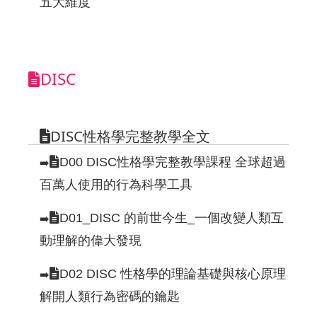
五大維度
DISC
DISC性格學完整教學全文
D00 DISC性格學完整教學課程 全球超過
➡️
百萬人使用的行為科學工具
D01_DISC 的前世今生_一個改變人類互
➡️
動理解的偉大發現
D02 DISC 性格學的理論基礎與核心原理
➡️
解開人類行為密碼的鑰匙