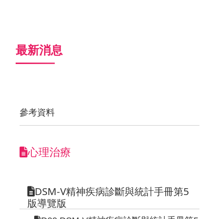
最新消息
參考資料
心理治療
DSM-V精神疾病診斷與統計手冊第5
版導覽版