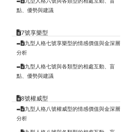
九型人格六號與各類型的相處互動、盲
➡️
點、優勢與建議
7號享樂型
九型人格七號享樂型的情感價值與金深層
➡️
分析
九型人格七號與各類型的相處互動、盲
➡️
點、優勢與建議
8號權威型
九型人格八號權威型的情感價值與金深層
➡️
分析