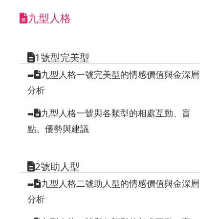
九型人格
1號型完美型
九型人格一號完美型的情感價值與金深層
➡️
分析
九型人格一號與各類型的相處互動、盲
➡️
點、優勢與建議
2號助人型
九型人格二號助人型的情感價值與金深層
➡️
分析