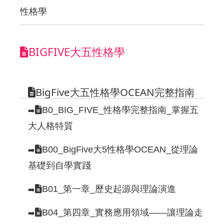
性格學
BIGFIVE大五性格學
BigFive大五性格學OCEAN完整指南
B0_BIG_FIVE_性格學完整指南_掌握五
➡️
大人格特質
B00_BigFive大5性格學OCEAN_從理論
➡️
基礎到自學實踐
B01_第一章_歷史起源與理論演進
➡️
B04_第四章_實務應用領域——讓理論走
➡️