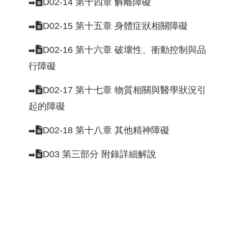
D02-14 第十四章 解離障礙
➡️
D02-15 第十五章 身體症狀相關障礙
➡️
D02-16 第十六章 破壞性、衝動控制與品
➡️
行障礙
D02-17 第十七章 物質相關與醫學狀況引
➡️
起的障礙
D02-18 第十八章 其他精神障礙
➡️
D03 第三部分 附錄詳細解說
➡️