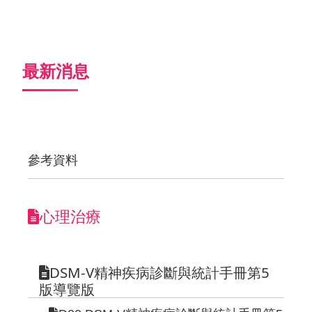
最新消息
參考資料
心理治療
DSM-V精神疾病診斷與統計手冊第5
版導覽版