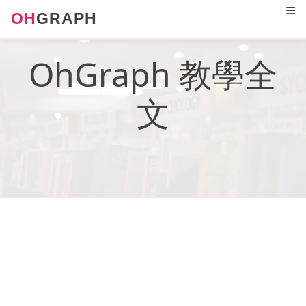
OH
GRAPH
OhGraph 教學全
文