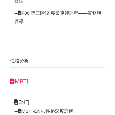
技法
F06 第三階段 專業導師課程——實務與
➡️
督導
性格分析
MBTI
ENFJ
MBTI-ENFJ性格深度詳解
➡️