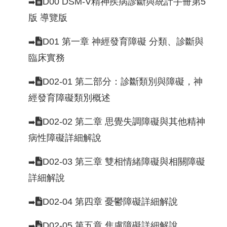
D00 DSM-V精神疾病診斷與統計手冊第5
➡️
版 導覽版
D01 第一章 神經發育障礙 分類、診斷與
➡️
臨床實務
D02-01 第二部分：診斷類別與障礙，神
➡️
經發育障礙類別概述
D02-02 第二章 思覺失調障礙與其他精神
➡️
病性障礙詳細解說
D02-03 第三章 雙相情緒障礙與相關障礙
➡️
詳細解說
D02-04 第四章 憂鬱障礙詳細解說
➡️
D02-05 第五章 焦慮障礙詳細解說
➡️