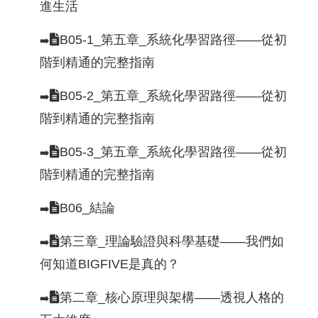
進生活
B05-1_第五章_系統化學習路徑——從初
➡️
階到精通的完整指南
B05-2_第五章_系統化學習路徑——從初
➡️
階到精通的完整指南
B05-3_第五章_系統化學習路徑——從初
➡️
階到精通的完整指南
B06_結論
➡️
第三章_理論驗證與科學基礎——我們如
➡️
何知道BIGFIVE是真的？
第二章_核心原理與架構——透視人格的
➡️