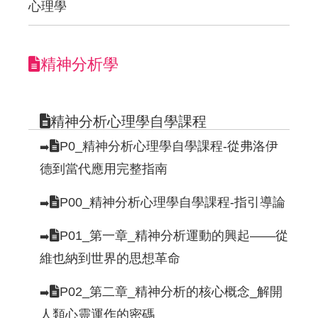
心理學
精神分析學
精神分析心理學自學課程
P0_精神分析心理學自學課程-從弗洛伊
➡️
德到當代應用完整指南
P00_精神分析心理學自學課程-指引導論
➡️
P01_第一章_精神分析運動的興起——從
➡️
維也納到世界的思想革命
P02_第二章_精神分析的核心概念_解開
➡️
人類心靈運作的密碼