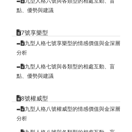
九型人格六號與各類型的相處互動、盲
➡️
點、優勢與建議
7號享樂型
九型人格七號享樂型的情感價值與金深層
➡️
分析
九型人格七號與各類型的相處互動、盲
➡️
點、優勢與建議
8號權威型
九型人格八號權威型的情感價值與金深層
➡️
分析