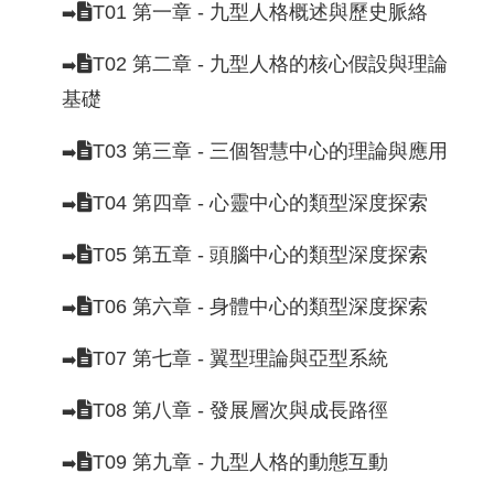
T01 第一章 - 九型人格概述與歷史脈絡
➡️
T02 第二章 - 九型人格的核心假設與理論
➡️
基礎
T03 第三章 - 三個智慧中心的理論與應用
➡️
T04 第四章 - 心靈中心的類型深度探索
➡️
T05 第五章 - 頭腦中心的類型深度探索
➡️
T06 第六章 - 身體中心的類型深度探索
➡️
T07 第七章 - 翼型理論與亞型系統
➡️
T08 第八章 - 發展層次與成長路徑
➡️
T09 第九章 - 九型人格的動態互動
➡️