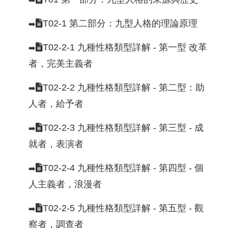
T02-1 第二部分：九型人格的理論原理
➡️
T02-2-1 九種性格類型詳解 - 第一型 改革
➡️
者，完美主義者
T02-2-2 九種性格類型詳解 - 第二型：助
➡️
人者，給予者
T02-2-3 九種性格類型詳解 - 第三型 - 成
➡️
就者，表演者
T02-2-4 九種性格類型詳解 - 第四型 - 個
➡️
人主義者，浪漫者
T02-2-5 九種性格類型詳解 - 第五型 - 觀
➡️
察者，調查者