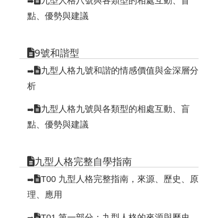
九型人格八號與各類型的相處互動、盲
➡️
點、優勢與建議
9號和諧型
九型人格九號和諧的情感價值與金深層分
➡️
析
九型人格九號與各類型的相處互動、盲
➡️
點、優勢與建議
九型人格完整自學指南
T00 九型人格完整指南，來源、歷史、原
➡️
理、應用
T01 第一部分：九型人格的來源與歷史
➡️