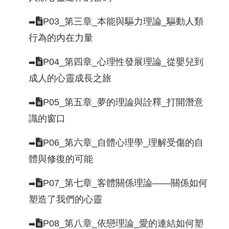
P03_第三章_本能與驅力理論_驅動人類
➡️
行為的內在力量
P04_第四章_心理性發展理論_從嬰兒到
➡️
成人的心靈成長之旅
P05_第五章_夢的理論與詮釋_打開潛意
➡️
識的窗口
P06_第六章_自體心理學_理解受傷的自
➡️
體與修復的可能
P07_第七章_客體關係理論——關係如何
➡️
塑造了我們的心靈
P08_第八章_依戀理論_愛的連結如何塑
➡️