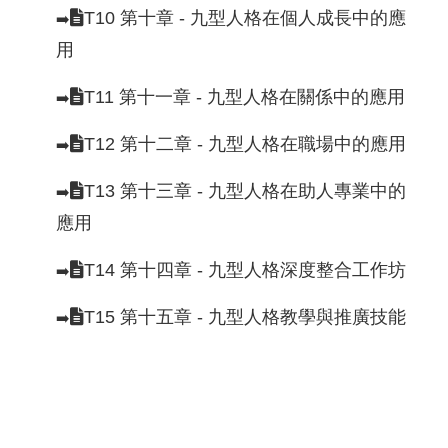
T10 第十章 - 九型人格在個人成長中的應
➡️
用
T11 第十一章 - 九型人格在關係中的應用
➡️
T12 第十二章 - 九型人格在職場中的應用
➡️
T13 第十三章 - 九型人格在助人專業中的
➡️
應用
T14 第十四章 - 九型人格深度整合工作坊
➡️
T15 第十五章 - 九型人格教學與推廣技能
➡️