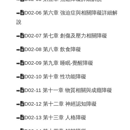
D02-06 第六章 強迫症與相關障礙詳細解
➡️
說
D02-07 第七章 創傷及壓力相關障礙
➡️
D02-08 第八章 飲食障礙
➡️
D02-09 第九章 睡眠-覺醒障礙
➡️
D02-10 第十章 性功能障礙
➡️
D02-11 第十一章 物質相關與成癮障礙
➡️
D02-12 第十二章 神經認知障礙
➡️
D02-13 第十三章 人格障礙
➡️