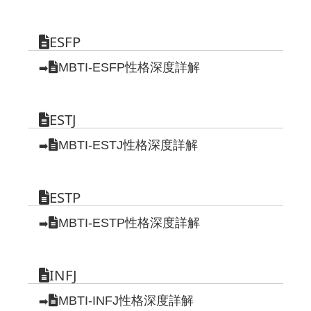
ESFP
MBTI-ESFP性格深度詳解
➡️
ESTJ
MBTI-ESTJ性格深度詳解
➡️
ESTP
MBTI-ESTP性格深度詳解
➡️
INFJ
MBTI-INFJ性格深度詳解
➡️