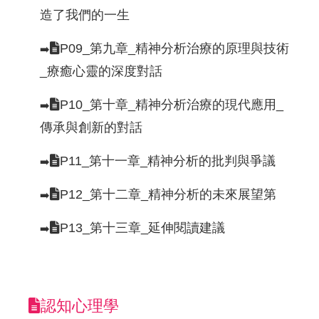
造了我們的一生
P09_第九章_精神分析治療的原理與技術
➡️
_療癒心靈的深度對話
P10_第十章_精神分析治療的現代應用_
➡️
傳承與創新的對話
P11_第十一章_精神分析的批判與爭議
➡️
P12_第十二章_精神分析的未來展望第
➡️
P13_第十三章_延伸閱讀建議
➡️
認知心理學