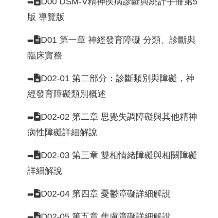
D00 DSM-V精神疾病診斷與統計手冊第5
➡️
版 導覽版
D01 第一章 神經發育障礙 分類、診斷與
➡️
臨床實務
D02-01 第二部分：診斷類別與障礙，神
➡️
經發育障礙類別概述
D02-02 第二章 思覺失調障礙與其他精神
➡️
病性障礙詳細解說
D02-03 第三章 雙相情緒障礙與相關障礙
➡️
詳細解說
D02-04 第四章 憂鬱障礙詳細解說
➡️
D02-05 第五章 焦慮障礙詳細解說
➡️