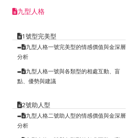
九型人格
1號型完美型
九型人格一號完美型的情感價值與金深層
➡️
分析
九型人格一號與各類型的相處互動、盲
➡️
點、優勢與建議
2號助人型
九型人格二號助人型的情感價值與金深層
➡️
分析