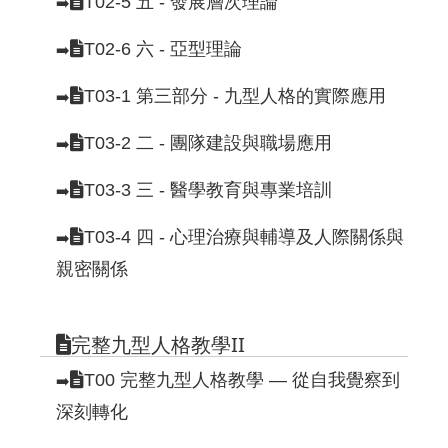
T02-5 五 - 發展層次理論
➡️
T02-6 六 - 亞型理論
➡️
T03-1 第三部分 - 九型人格的實際應用
➡️
T03-2 二 - 團隊建設與職場應用
➡️
T03-3 三 - 醫學教育與專業培訓
➡️
T03-4 四 - 心理治療與輔導及人際關係與
➡️
親密關係
完整九型人格教學II
T00 完整九型人格教學 — 從自我覺察到
➡️
深刻轉化