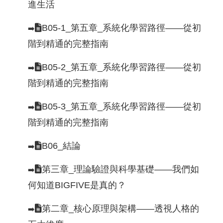
進生活
B05-1_第五章_系統化學習路徑——從初
➡️
階到精通的完整指南
B05-2_第五章_系統化學習路徑——從初
➡️
階到精通的完整指南
B05-3_第五章_系統化學習路徑——從初
➡️
階到精通的完整指南
B06_結論
➡️
第三章_理論驗證與科學基礎——我們如
➡️
何知道BIGFIVE是真的？
第二章_核心原理與架構——透視人格的
➡️