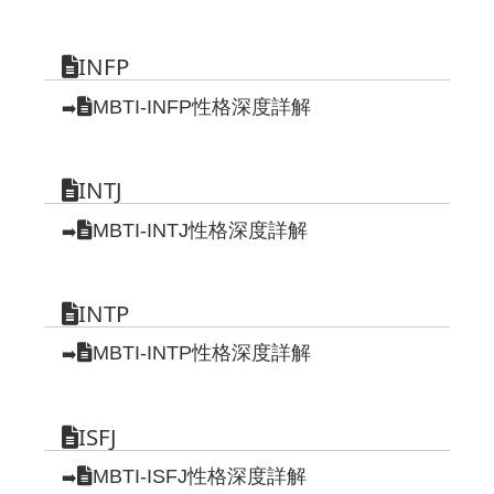
INFP
MBTI-INFP性格深度詳解
➡️
INTJ
MBTI-INTJ性格深度詳解
➡️
INTP
MBTI-INTP性格深度詳解
➡️
ISFJ
MBTI-ISFJ性格深度詳解
➡️