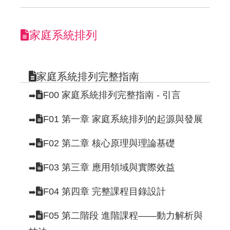
家庭系統排列
家庭系統排列完整指南
F00 家庭系統排列完整指南 - 引言
➡️
F01 第一章 家庭系統排列的起源與發展
➡️
F02 第二章 核心原理與理論基礎
➡️
F03 第三章 應用領域與實際效益
➡️
F04 第四章 完整課程目錄設計
➡️
F05 第二階段 進階課程——動力解析與
➡️