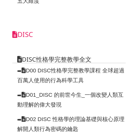
五大維度
DISC
DISC性格學完整教學全文
D00 DISC性格學完整教學課程 全球超過
➡️
百萬人使用的行為科學工具
D01_DISC 的前世今生_一個改變人類互
➡️
動理解的偉大發現
D02 DISC 性格學的理論基礎與核心原理
➡️
解開人類行為密碼的鑰匙