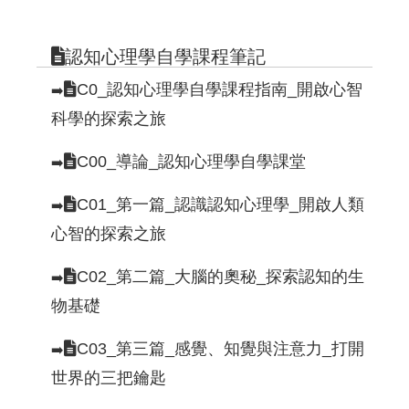
認知心理學自學課程筆記
C0_認知心理學自學課程指南_開啟心智
➡️
科學的探索之旅
C00_導論_認知心理學自學課堂
➡️
C01_第一篇_認識認知心理學_開啟人類
➡️
心智的探索之旅
C02_第二篇_大腦的奧秘_探索認知的生
➡️
物基礎
C03_第三篇_感覺、知覺與注意力_打開
➡️
世界的三把鑰匙