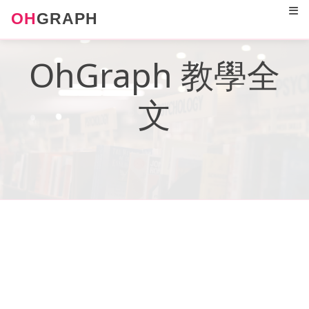
OH
GRAPH
OhGraph 教學全
文