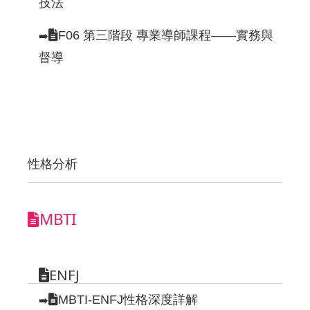
技法
F06 第三階段 專業導師課程——實務與
➡️
督導
性格分析
MBTI
ENFJ
MBTI-ENFJ性格深度詳解
➡️