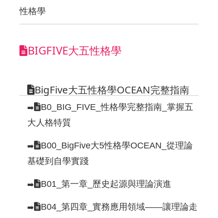
性格學
BIGFIVE大五性格學
BigFive大五性格學OCEAN完整指南
B0_BIG_FIVE_性格學完整指南_掌握五
➡️
大人格特質
B00_BigFive大5性格學OCEAN_從理論
➡️
基礎到自學實踐
B01_第一章_歷史起源與理論演進
➡️
B04_第四章_實務應用領域——讓理論走
➡️