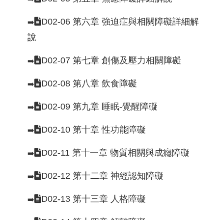
D02-06 第六章 強迫症與相關障礙詳細解
➡️
說
D02-07 第七章 創傷及壓力相關障礙
➡️
D02-08 第八章 飲食障礙
➡️
D02-09 第九章 睡眠-覺醒障礙
➡️
D02-10 第十章 性功能障礙
➡️
D02-11 第十一章 物質相關與成癮障礙
➡️
D02-12 第十二章 神經認知障礙
➡️
D02-13 第十三章 人格障礙
➡️