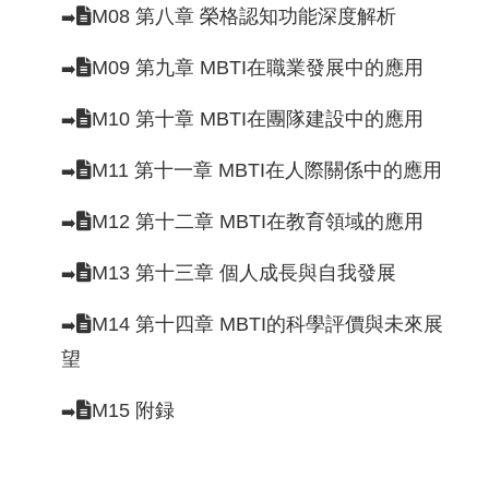
M08 第八章 榮格認知功能深度解析
➡️
M09 第九章 MBTI在職業發展中的應用
➡️
M10 第十章 MBTI在團隊建設中的應用
➡️
M11 第十一章 MBTI在人際關係中的應用
➡️
M12 第十二章 MBTI在教育領域的應用
➡️
M13 第十三章 個人成長與自我發展
➡️
M14 第十四章 MBTI的科學評價與未來展
➡️
望
M15 附録
➡️