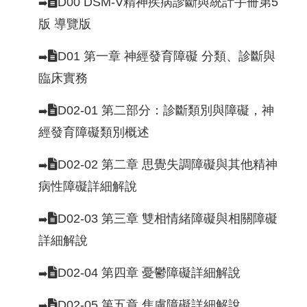
D00 DSM-V精神疾病診斷與統計手冊第5
➡️
版 導覽版
D01 第一章 神經發育障礙 分類、診斷與
➡️
臨床實務
D02-01 第二部分：診斷類別與障礙，神
➡️
經發育障礙類別概述
D02-02 第二章 思覺失調障礙與其他精神
➡️
病性障礙詳細解說
D02-03 第三章 雙相情緒障礙與相關障礙
➡️
詳細解說
D02-04 第四章 憂鬱障礙詳細解說
➡️
D02-05 第五章 焦慮障礙詳細解說
➡️