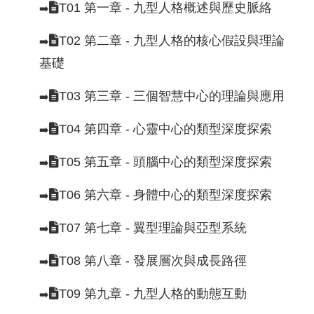
T01 第一章 - 九型人格概述與歷史脈絡
➡️
T02 第二章 - 九型人格的核心假設與理論
➡️
基礎
T03 第三章 - 三個智慧中心的理論與應用
➡️
T04 第四章 - 心靈中心的類型深度探索
➡️
T05 第五章 - 頭腦中心的類型深度探索
➡️
T06 第六章 - 身體中心的類型深度探索
➡️
T07 第七章 - 翼型理論與亞型系統
➡️
T08 第八章 - 發展層次與成長路徑
➡️
T09 第九章 - 九型人格的動態互動
➡️