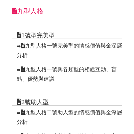
九型人格
1號型完美型
九型人格一號完美型的情感價值與金深層
➡️
分析
九型人格一號與各類型的相處互動、盲
➡️
點、優勢與建議
2號助人型
九型人格二號助人型的情感價值與金深層
➡️
分析