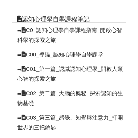
認知心理學自學課程筆記
C0_認知心理學自學課程指南_開啟心智
➡️
科學的探索之旅
C00_導論_認知心理學自學課堂
➡️
C01_第一篇_認識認知心理學_開啟人類
➡️
心智的探索之旅
C02_第二篇_大腦的奧秘_探索認知的生
➡️
物基礎
C03_第三篇_感覺、知覺與注意力_打開
➡️
世界的三把鑰匙