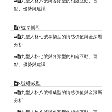
九型人格六號與各類型的相處互動、盲
➡️
點、優勢與建議
7號享樂型
九型人格七號享樂型的情感價值與金深層
➡️
分析
九型人格七號與各類型的相處互動、盲
➡️
點、優勢與建議
8號權威型
九型人格八號權威型的情感價值與金深層
➡️
分析