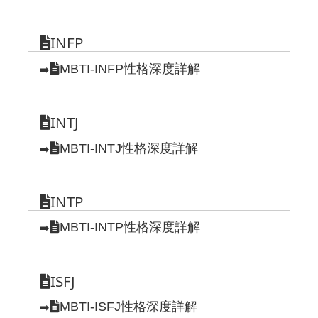
INFP
MBTI-INFP性格深度詳解
➡️
INTJ
MBTI-INTJ性格深度詳解
➡️
INTP
MBTI-INTP性格深度詳解
➡️
ISFJ
MBTI-ISFJ性格深度詳解
➡️