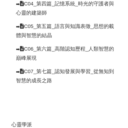
C04_第四篇_記憶系統_時光的守護者與
➡️
心靈的建築師
C05_第五篇_語言與知識表徵_思想的載
➡️
體與智慧的結晶
C06_第六篇_高階認知歷程_人類智慧的
➡️
巔峰展現
C07_第七篇_認知發展與學習_從無知到
➡️
智慧的成長之路
心靈學派