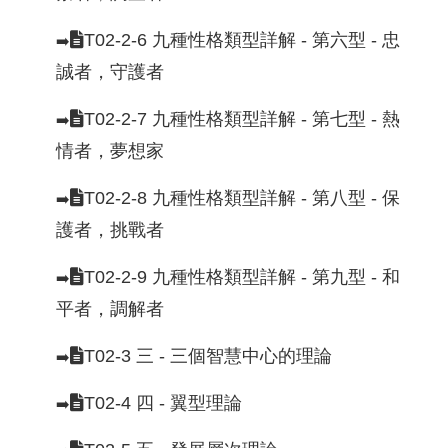
T02-2-6 九種性格類型詳解 - 第六型 - 忠
➡️
誠者，守護者
T02-2-7 九種性格類型詳解 - 第七型 - 熱
➡️
情者，夢想家
T02-2-8 九種性格類型詳解 - 第八型 - 保
➡️
護者，挑戰者
T02-2-9 九種性格類型詳解 - 第九型 - 和
➡️
平者，調解者
T02-3 三 - 三個智慧中心的理論
➡️
T02-4 四 - 翼型理論
➡️