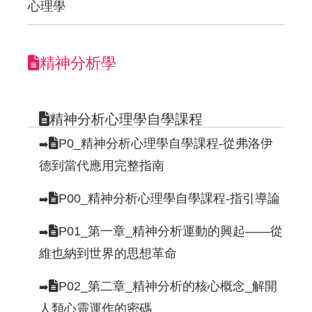
心理學
精神分析學
精神分析心理學自學課程
P0_精神分析心理學自學課程-從弗洛伊
➡️
德到當代應用完整指南
P00_精神分析心理學自學課程-指引導論
➡️
P01_第一章_精神分析運動的興起——從
➡️
維也納到世界的思想革命
P02_第二章_精神分析的核心概念_解開
➡️
人類心靈運作的密碼