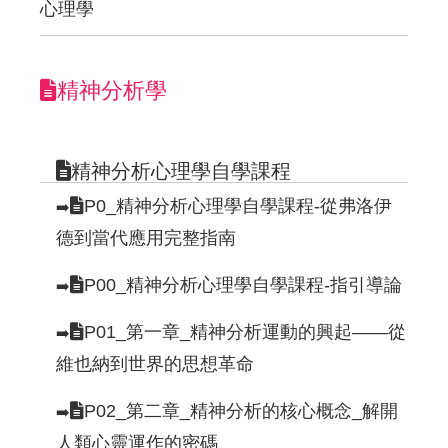
心理學
精神分析學
精神分析心理學自學課程
P0_精神分析心理學自學課程-從弗洛伊
➡️
德到當代應用完整指南
P00_精神分析心理學自學課程-指引導論
➡️
P01_第一章_精神分析運動的興起——從
➡️
維也納到世界的思想革命
P02_第二章_精神分析的核心概念_解開
➡️
人類心靈運作的密碼