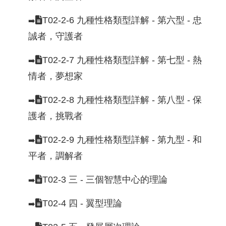
T02-2-6 九種性格類型詳解 - 第六型 - 忠
➡️
誠者，守護者
T02-2-7 九種性格類型詳解 - 第七型 - 熱
➡️
情者，夢想家
T02-2-8 九種性格類型詳解 - 第八型 - 保
➡️
護者，挑戰者
T02-2-9 九種性格類型詳解 - 第九型 - 和
➡️
平者，調解者
T02-3 三 - 三個智慧中心的理論
➡️
T02-4 四 - 翼型理論
➡️