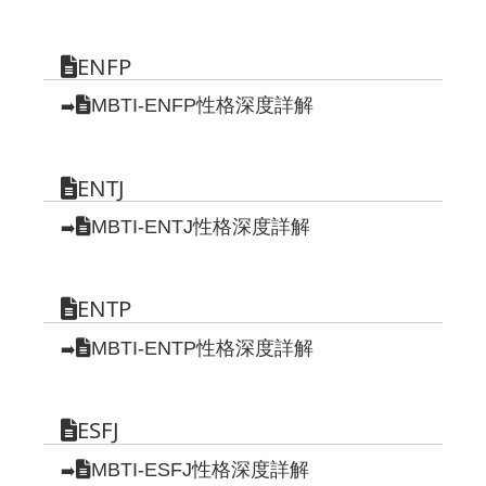
ENFP
MBTI-ENFP性格深度詳解
➡️
ENTJ
MBTI-ENTJ性格深度詳解
➡️
ENTP
MBTI-ENTP性格深度詳解
➡️
ESFJ
MBTI-ESFJ性格深度詳解
➡️