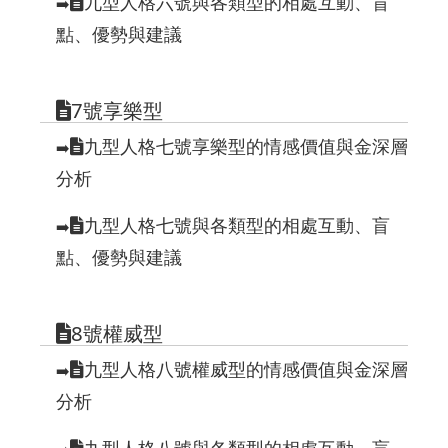
九型人格六號與各類型的相處互動、盲
➡️
點、優勢與建議
7號享樂型
九型人格七號享樂型的情感價值與金深層
➡️
分析
九型人格七號與各類型的相處互動、盲
➡️
點、優勢與建議
8號權威型
九型人格八號權威型的情感價值與金深層
➡️
分析