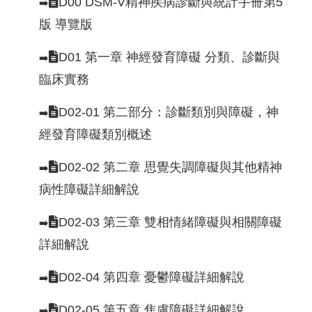
D00 DSM-V精神疾病診斷與統計手冊第5
➡️
版 導覽版
D01 第一章 神經發育障礙 分類、診斷與
➡️
臨床實務
D02-01 第二部分：診斷類別與障礙，神
➡️
經發育障礙類別概述
D02-02 第二章 思覺失調障礙與其他精神
➡️
病性障礙詳細解說
D02-03 第三章 雙相情緒障礙與相關障礙
➡️
詳細解說
D02-04 第四章 憂鬱障礙詳細解說
➡️
D02-05 第五章 焦慮障礙詳細解說
➡️