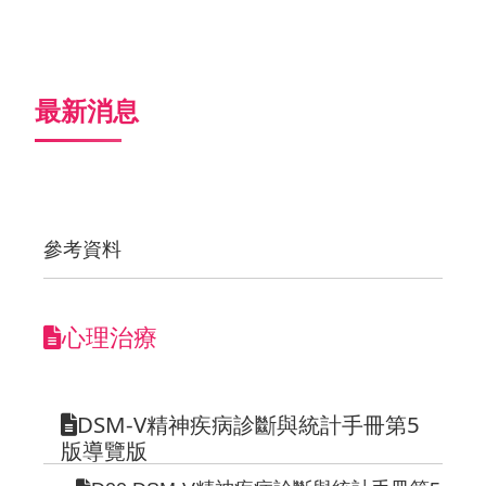
最新消息
參考資料
心理治療
DSM-V精神疾病診斷與統計手冊第5
版導覽版