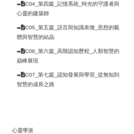
C04_第四篇_記憶系統_時光的守護者與
➡️
心靈的建築師
C05_第五篇_語言與知識表徵_思想的載
➡️
體與智慧的結晶
C06_第六篇_高階認知歷程_人類智慧的
➡️
巔峰展現
C07_第七篇_認知發展與學習_從無知到
➡️
智慧的成長之路
心靈學派