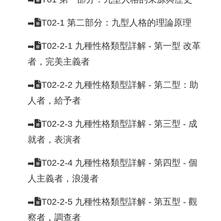
T02-1 第二部分：九型人格的理論原理
➡️
T02-2-1 九種性格類型詳解 - 第一型 改革
➡️
者，完美主義者
T02-2-2 九種性格類型詳解 - 第二型：助
➡️
人者，給予者
T02-2-3 九種性格類型詳解 - 第三型 - 成
➡️
就者，表演者
T02-2-4 九種性格類型詳解 - 第四型 - 個
➡️
人主義者，浪漫者
T02-2-5 九種性格類型詳解 - 第五型 - 觀
➡️
察者，調查者