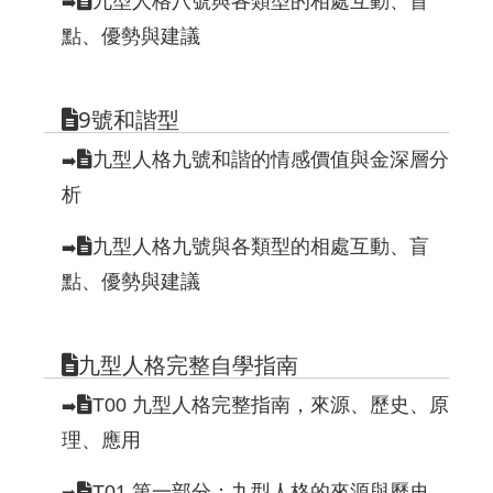
九型人格八號與各類型的相處互動、盲
➡️
點、優勢與建議
9號和諧型
九型人格九號和諧的情感價值與金深層分
➡️
析
九型人格九號與各類型的相處互動、盲
➡️
點、優勢與建議
九型人格完整自學指南
T00 九型人格完整指南，來源、歷史、原
➡️
理、應用
T01 第一部分：九型人格的來源與歷史
➡️