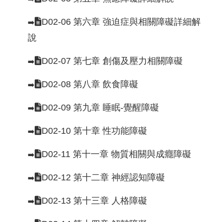
D02-06 第六章 強迫症與相關障礙詳細解
➡️
說
D02-07 第七章 創傷及壓力相關障礙
➡️
D02-08 第八章 飲食障礙
➡️
D02-09 第九章 睡眠-覺醒障礙
➡️
D02-10 第十章 性功能障礙
➡️
D02-11 第十一章 物質相關與成癮障礙
➡️
D02-12 第十二章 神經認知障礙
➡️
D02-13 第十三章 人格障礙
➡️