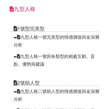
九型人格
1號型完美型
九型人格一號完美型的情感價值與金深層
➡️
分析
九型人格一號與各類型的相處互動、盲
➡️
點、優勢與建議
2號助人型
九型人格二號助人型的情感價值與金深層
➡️
分析