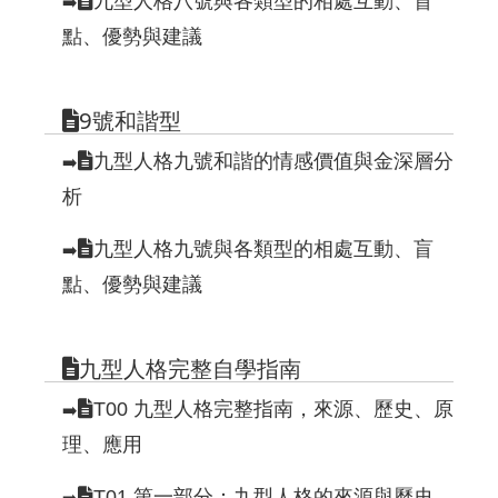
九型人格八號與各類型的相處互動、盲
➡️
點、優勢與建議
9號和諧型
九型人格九號和諧的情感價值與金深層分
➡️
析
九型人格九號與各類型的相處互動、盲
➡️
點、優勢與建議
九型人格完整自學指南
T00 九型人格完整指南，來源、歷史、原
➡️
理、應用
T01 第一部分：九型人格的來源與歷史
➡️