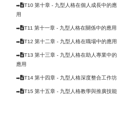
T10 第十章 - 九型人格在個人成長中的應
➡️
用
T11 第十一章 - 九型人格在關係中的應用
➡️
T12 第十二章 - 九型人格在職場中的應用
➡️
T13 第十三章 - 九型人格在助人專業中的
➡️
應用
T14 第十四章 - 九型人格深度整合工作坊
➡️
T15 第十五章 - 九型人格教學與推廣技能
➡️