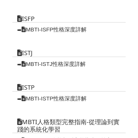
ISFP
MBTI-ISFP性格深度詳解
➡️
ISTJ
MBTI-ISTJ性格深度詳解
➡️
ISTP
MBTI-ISTP性格深度詳解
➡️
MBTI人格類型完整指南-從理論到實
踐的系統化學習