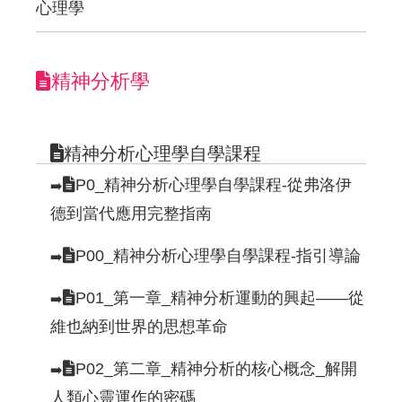
心理學
精神分析學
精神分析心理學自學課程
P0_精神分析心理學自學課程-從弗洛伊
➡️
德到當代應用完整指南
P00_精神分析心理學自學課程-指引導論
➡️
P01_第一章_精神分析運動的興起——從
➡️
維也納到世界的思想革命
P02_第二章_精神分析的核心概念_解開
➡️
人類心靈運作的密碼