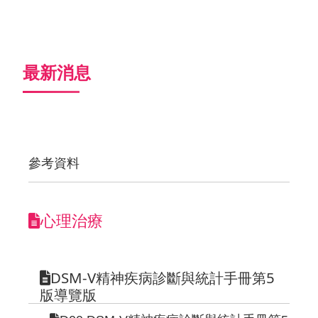
最新消息
參考資料
心理治療
DSM-V精神疾病診斷與統計手冊第5
版導覽版