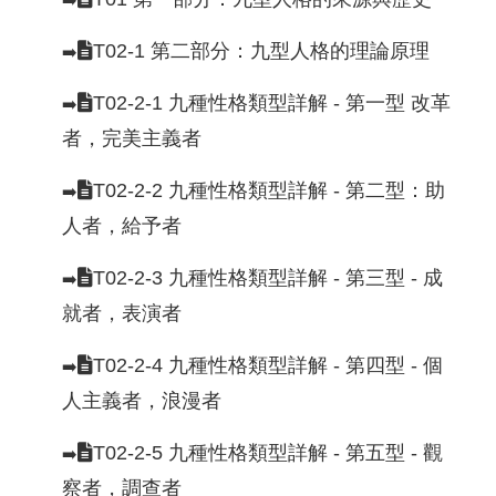
T02-1 第二部分：九型人格的理論原理
➡️
T02-2-1 九種性格類型詳解 - 第一型 改革
➡️
者，完美主義者
T02-2-2 九種性格類型詳解 - 第二型：助
➡️
人者，給予者
T02-2-3 九種性格類型詳解 - 第三型 - 成
➡️
就者，表演者
T02-2-4 九種性格類型詳解 - 第四型 - 個
➡️
人主義者，浪漫者
T02-2-5 九種性格類型詳解 - 第五型 - 觀
➡️
察者，調查者