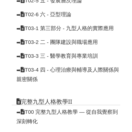
T02-5 五 - 發展層次理論
➡️
T02-6 六 - 亞型理論
➡️
T03-1 第三部分 - 九型人格的實際應用
➡️
T03-2 二 - 團隊建設與職場應用
➡️
T03-3 三 - 醫學教育與專業培訓
➡️
T03-4 四 - 心理治療與輔導及人際關係與
➡️
親密關係
完整九型人格教學II
T00 完整九型人格教學 — 從自我覺察到
➡️
深刻轉化