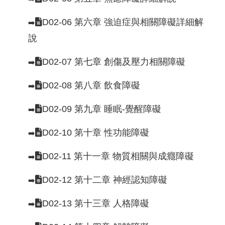
D02-06 第六章 強迫症與相關障礙詳細解
➡️
說
D02-07 第七章 創傷及壓力相關障礙
➡️
D02-08 第八章 飲食障礙
➡️
D02-09 第九章 睡眠-覺醒障礙
➡️
D02-10 第十章 性功能障礙
➡️
D02-11 第十一章 物質相關與成癮障礙
➡️
D02-12 第十二章 神經認知障礙
➡️
D02-13 第十三章 人格障礙
➡️