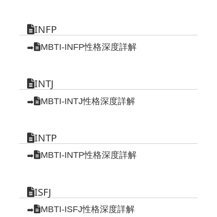
INFP
MBTI-INFP性格深度詳解
➡️
INTJ
MBTI-INTJ性格深度詳解
➡️
INTP
MBTI-INTP性格深度詳解
➡️
ISFJ
MBTI-ISFJ性格深度詳解
➡️