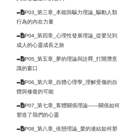
P03_第三章_本能與驅力理論_驅動人類
➡️
行為的內在力量
P04_第四章_心理性發展理論_從嬰兒到
➡️
成人的心靈成長之旅
P05_第五章_夢的理論與詮釋_打開潛意
➡️
識的窗口
P06_第六章_自體心理學_理解受傷的自
➡️
體與修復的可能
P07_第七章_客體關係理論——關係如何
➡️
塑造了我們的心靈
P08_第八章_依戀理論_愛的連結如何塑
➡️