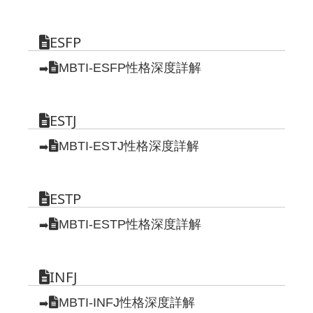
ESFP
MBTI-ESFP性格深度詳解
➡️
ESTJ
MBTI-ESTJ性格深度詳解
➡️
ESTP
MBTI-ESTP性格深度詳解
➡️
INFJ
MBTI-INFJ性格深度詳解
➡️