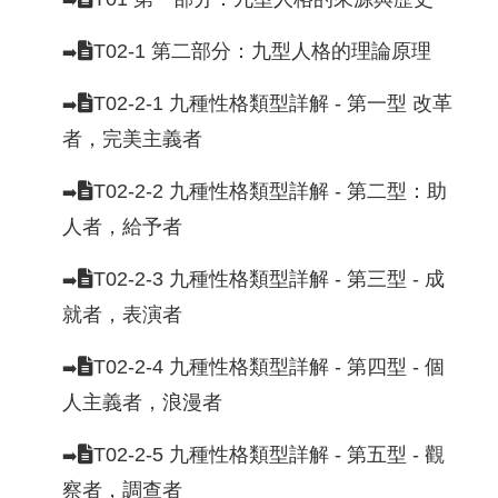
T02-1 第二部分：九型人格的理論原理
➡️
T02-2-1 九種性格類型詳解 - 第一型 改革
➡️
者，完美主義者
T02-2-2 九種性格類型詳解 - 第二型：助
➡️
人者，給予者
T02-2-3 九種性格類型詳解 - 第三型 - 成
➡️
就者，表演者
T02-2-4 九種性格類型詳解 - 第四型 - 個
➡️
人主義者，浪漫者
T02-2-5 九種性格類型詳解 - 第五型 - 觀
➡️
察者，調查者