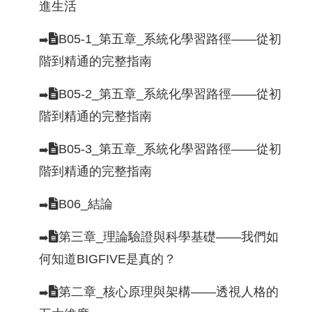
進生活
B05-1_第五章_系統化學習路徑——從初
➡️
階到精通的完整指南
B05-2_第五章_系統化學習路徑——從初
➡️
階到精通的完整指南
B05-3_第五章_系統化學習路徑——從初
➡️
階到精通的完整指南
B06_結論
➡️
第三章_理論驗證與科學基礎——我們如
➡️
何知道BIGFIVE是真的？
第二章_核心原理與架構——透視人格的
➡️