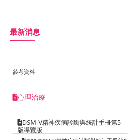
最新消息
參考資料
心理治療
DSM-V精神疾病診斷與統計手冊第5
版導覽版