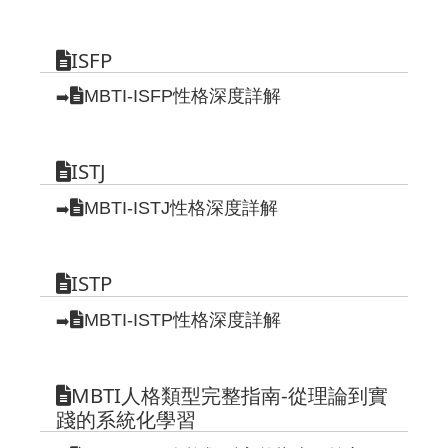
ISFP
MBTI-ISFP性格深度詳解
➡️
ISTJ
MBTI-ISTJ性格深度詳解
➡️
ISTP
MBTI-ISTP性格深度詳解
➡️
MBTI人格類型完整指南-從理論到實
踐的系統化學習