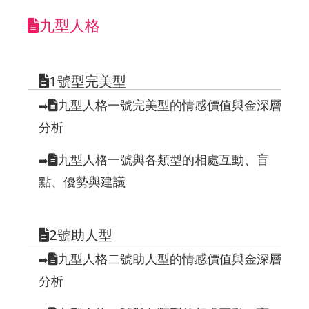
九型人格
1號型完美型
九型人格一號完美型的情感價值與金深層
➡️
分析
九型人格一號與各類型的相處互動、盲
➡️
點、優勢與建議
2號助人型
九型人格二號助人型的情感價值與金深層
➡️
分析