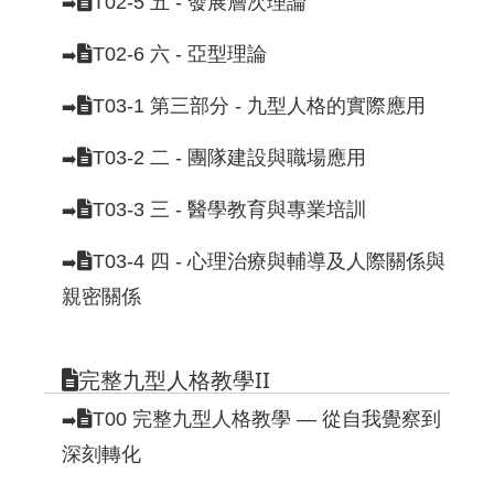
T02-5 五 - 發展層次理論
➡️
T02-6 六 - 亞型理論
➡️
T03-1 第三部分 - 九型人格的實際應用
➡️
T03-2 二 - 團隊建設與職場應用
➡️
T03-3 三 - 醫學教育與專業培訓
➡️
T03-4 四 - 心理治療與輔導及人際關係與
➡️
親密關係
完整九型人格教學II
T00 完整九型人格教學 — 從自我覺察到
➡️
深刻轉化