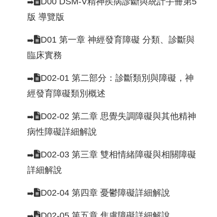
D00 DSM-V精神疾病診斷與統計手冊第5
➡️
版 導覽版
D01 第一章 神經發育障礙 分類、診斷與
➡️
臨床實務
D02-01 第二部分：診斷類別與障礙，神
➡️
經發育障礙類別概述
D02-02 第二章 思覺失調障礙與其他精神
➡️
病性障礙詳細解說
D02-03 第三章 雙相情緒障礙與相關障礙
➡️
詳細解說
D02-04 第四章 憂鬱障礙詳細解說
➡️
D02-05 第五章 焦慮障礙詳細解說
➡️