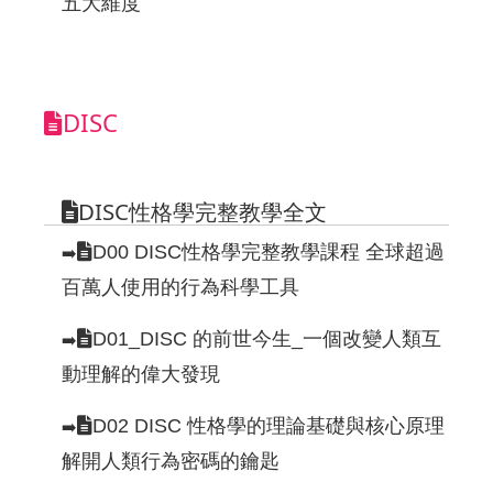
五大維度
DISC
DISC性格學完整教學全文
D00 DISC性格學完整教學課程 全球超過
➡️
百萬人使用的行為科學工具
D01_DISC 的前世今生_一個改變人類互
➡️
動理解的偉大發現
D02 DISC 性格學的理論基礎與核心原理
➡️
解開人類行為密碼的鑰匙