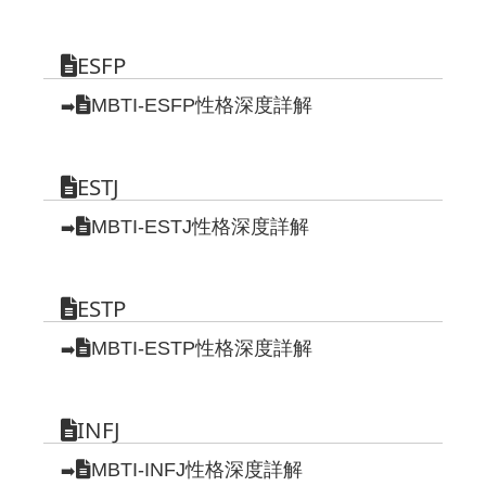
ESFP
MBTI-ESFP性格深度詳解
➡️
ESTJ
MBTI-ESTJ性格深度詳解
➡️
ESTP
MBTI-ESTP性格深度詳解
➡️
INFJ
MBTI-INFJ性格深度詳解
➡️