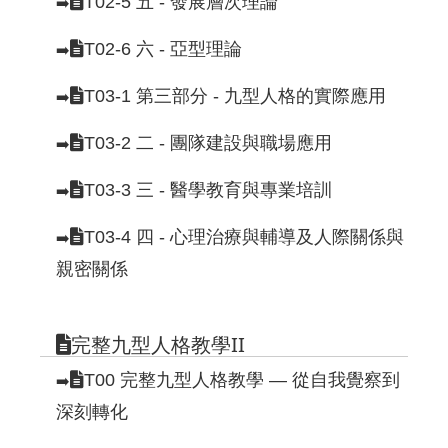
T02-5 五 - 發展層次理論
➡️
T02-6 六 - 亞型理論
➡️
T03-1 第三部分 - 九型人格的實際應用
➡️
T03-2 二 - 團隊建設與職場應用
➡️
T03-3 三 - 醫學教育與專業培訓
➡️
T03-4 四 - 心理治療與輔導及人際關係與
➡️
親密關係
完整九型人格教學II
T00 完整九型人格教學 — 從自我覺察到
➡️
深刻轉化