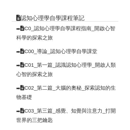
認知心理學自學課程筆記
C0_認知心理學自學課程指南_開啟心智
➡️
科學的探索之旅
C00_導論_認知心理學自學課堂
➡️
C01_第一篇_認識認知心理學_開啟人類
➡️
心智的探索之旅
C02_第二篇_大腦的奧秘_探索認知的生
➡️
物基礎
C03_第三篇_感覺、知覺與注意力_打開
➡️
世界的三把鑰匙