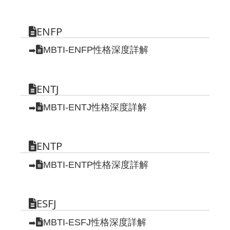
ENFP
MBTI-ENFP性格深度詳解
➡️
ENTJ
MBTI-ENTJ性格深度詳解
➡️
ENTP
MBTI-ENTP性格深度詳解
➡️
ESFJ
MBTI-ESFJ性格深度詳解
➡️