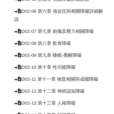
D02-06 第六章 強迫症與相關障礙詳細解
➡️
說
D02-07 第七章 創傷及壓力相關障礙
➡️
D02-08 第八章 飲食障礙
➡️
D02-09 第九章 睡眠-覺醒障礙
➡️
D02-10 第十章 性功能障礙
➡️
D02-11 第十一章 物質相關與成癮障礙
➡️
D02-12 第十二章 神經認知障礙
➡️
D02-13 第十三章 人格障礙
➡️