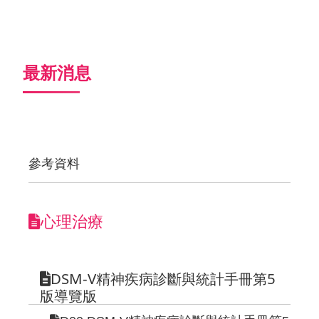
最新消息
參考資料
心理治療
DSM-V精神疾病診斷與統計手冊第5
版導覽版