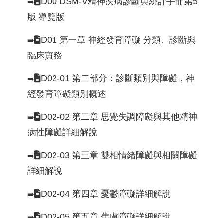
D00 DSM-V精神疾病診斷與統計手冊第5
➡️
版 導覽版
D01 第一章 神經發育障礙 分類、診斷與
➡️
臨床實務
D02-01 第二部分：診斷類別與障礙，神
➡️
經發育障礙類別概述
D02-02 第二章 思覺失調障礙與其他精神
➡️
病性障礙詳細解說
D02-03 第三章 雙相情緒障礙與相關障礙
➡️
詳細解說
D02-04 第四章 憂鬱障礙詳細解說
➡️
D02-05 第五章 焦慮障礙詳細解說
➡️