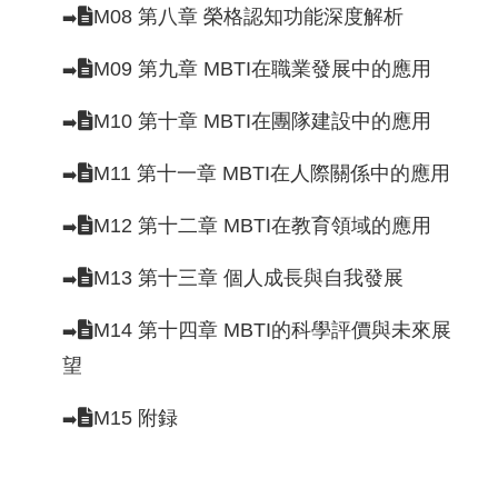
M08 第八章 榮格認知功能深度解析
➡️
M09 第九章 MBTI在職業發展中的應用
➡️
M10 第十章 MBTI在團隊建設中的應用
➡️
M11 第十一章 MBTI在人際關係中的應用
➡️
M12 第十二章 MBTI在教育領域的應用
➡️
M13 第十三章 個人成長與自我發展
➡️
M14 第十四章 MBTI的科學評價與未來展
➡️
望
M15 附録
➡️