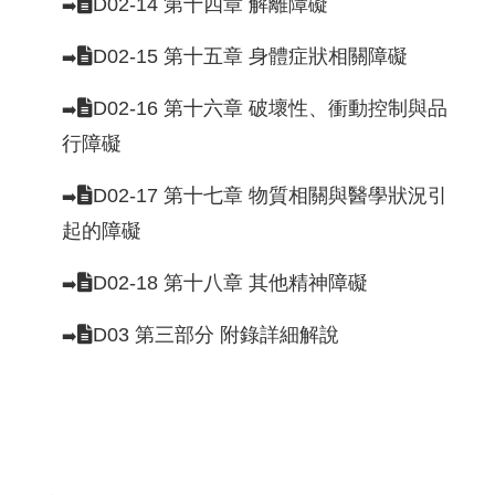
D02-14 第十四章 解離障礙
➡️
D02-15 第十五章 身體症狀相關障礙
➡️
D02-16 第十六章 破壞性、衝動控制與品
➡️
行障礙
D02-17 第十七章 物質相關與醫學狀況引
➡️
起的障礙
D02-18 第十八章 其他精神障礙
➡️
D03 第三部分 附錄詳細解說
➡️