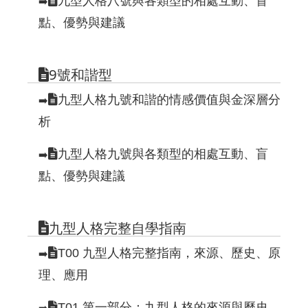
九型人格八號與各類型的相處互動、盲
➡️
點、優勢與建議
9號和諧型
九型人格九號和諧的情感價值與金深層分
➡️
析
九型人格九號與各類型的相處互動、盲
➡️
點、優勢與建議
九型人格完整自學指南
T00 九型人格完整指南，來源、歷史、原
➡️
理、應用
T01 第一部分：九型人格的來源與歷史
➡️