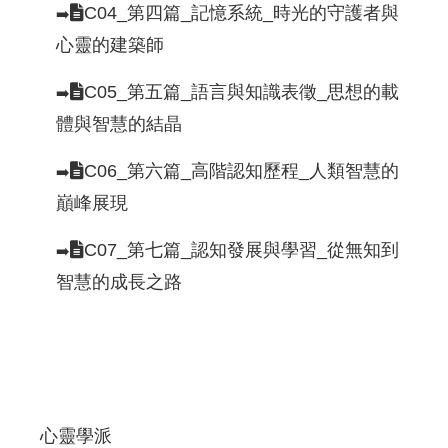
C04_第四篇_記憶系統_時光的守護者與
➡️
心靈的建築師
C05_第五篇_語言與知識表徵_思想的載
➡️
體與智慧的結晶
C06_第六篇_高階認知歷程_人類智慧的
➡️
巔峰展現
C07_第七篇_認知發展與學習_從無知到
➡️
智慧的成長之路
心靈學派