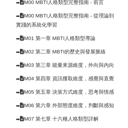
M00 MBTI人格類型完整指南 - 前言
➡️
M00 MBTI人格類型完整指南 - 從理論到
➡️
實踐的系統化學習
M01 第一章 MBTI人格類型導論
➡️
M02 第二章 MBTI的歷史與發展脈絡
➡️
M03 第三章 能量來源維度，外向與內向
➡️
M04 第四章 資訊獲取維度，感覺與直覺
➡️
M05 第五章 決策方式維度，思考與情感
➡️
M06 第六章 外部態度維度，判斷與感知
➡️
M07 第七章 十六種人格類型詳解
➡️