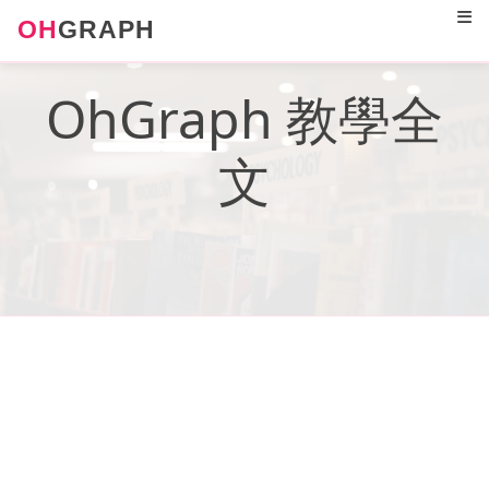
OH
GRAPH
OhGraph 教學全
文