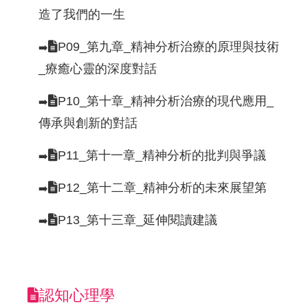
造了我們的一生
P09_第九章_精神分析治療的原理與技術
➡️
_療癒心靈的深度對話
P10_第十章_精神分析治療的現代應用_
➡️
傳承與創新的對話
P11_第十一章_精神分析的批判與爭議
➡️
P12_第十二章_精神分析的未來展望第
➡️
P13_第十三章_延伸閱讀建議
➡️
認知心理學