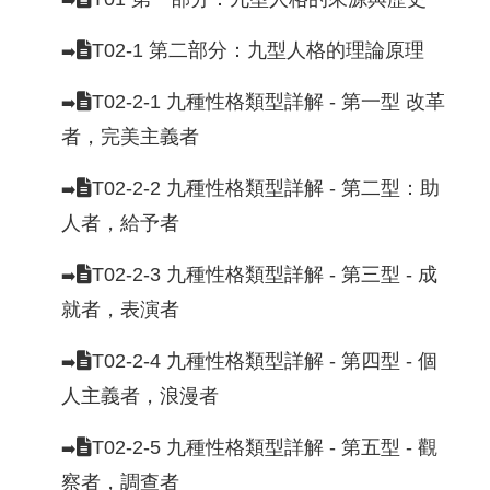
T02-1 第二部分：九型人格的理論原理
➡️
T02-2-1 九種性格類型詳解 - 第一型 改革
➡️
者，完美主義者
T02-2-2 九種性格類型詳解 - 第二型：助
➡️
人者，給予者
T02-2-3 九種性格類型詳解 - 第三型 - 成
➡️
就者，表演者
T02-2-4 九種性格類型詳解 - 第四型 - 個
➡️
人主義者，浪漫者
T02-2-5 九種性格類型詳解 - 第五型 - 觀
➡️
察者，調查者