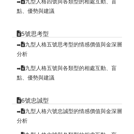
九型人格四號與各類型的相處互動、盲
➡️
點、優勢與建議
5號思考型
九型人格五號思考型的情感價值與金深層
➡️
分析
九型人格五號與各類型的相處互動、盲
➡️
點、優勢與建議
6號忠誠型
九型人格六號忠誠型的情感價值與金深層
➡️
分析