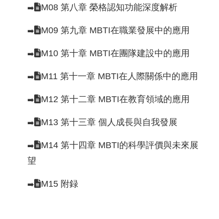
M08 第八章 榮格認知功能深度解析
➡️
M09 第九章 MBTI在職業發展中的應用
➡️
M10 第十章 MBTI在團隊建設中的應用
➡️
M11 第十一章 MBTI在人際關係中的應用
➡️
M12 第十二章 MBTI在教育領域的應用
➡️
M13 第十三章 個人成長與自我發展
➡️
M14 第十四章 MBTI的科學評價與未來展
➡️
望
M15 附録
➡️