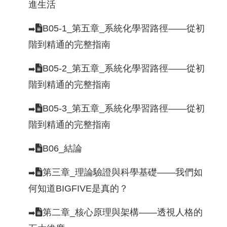
進生活
B05-1_第五章_系統化學習路徑——從初
➡️
階到精通的完整指南
B05-2_第五章_系統化學習路徑——從初
➡️
階到精通的完整指南
B05-3_第五章_系統化學習路徑——從初
➡️
階到精通的完整指南
B06_結論
➡️
第三章_理論驗證與科學基礎——我們如
➡️
何知道BIGFIVE是真的？
第二章_核心原理與架構——透視人格的
➡️