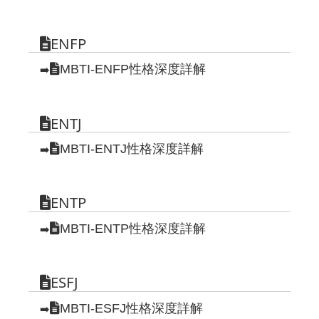
ENFP
MBTI-ENFP性格深度詳解
➡️
ENTJ
MBTI-ENTJ性格深度詳解
➡️
ENTP
MBTI-ENTP性格深度詳解
➡️
ESFJ
MBTI-ESFJ性格深度詳解
➡️