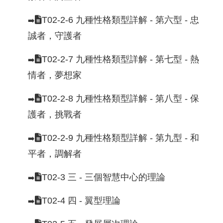
T02-2-6 九種性格類型詳解 - 第六型 - 忠
➡️
誠者，守護者
T02-2-7 九種性格類型詳解 - 第七型 - 熱
➡️
情者，夢想家
T02-2-8 九種性格類型詳解 - 第八型 - 保
➡️
護者，挑戰者
T02-2-9 九種性格類型詳解 - 第九型 - 和
➡️
平者，調解者
T02-3 三 - 三個智慧中心的理論
➡️
T02-4 四 - 翼型理論
➡️