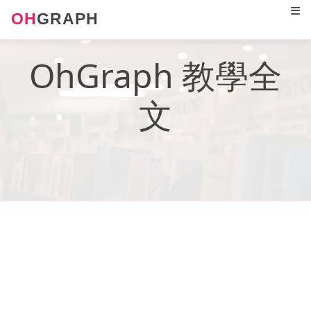
OH
GRAPH
OhGraph 教學全
文