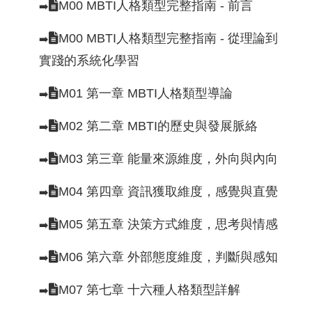
M00 MBTI人格類型完整指南 - 前言
➡️
M00 MBTI人格類型完整指南 - 從理論到
➡️
實踐的系統化學習
M01 第一章 MBTI人格類型導論
➡️
M02 第二章 MBTI的歷史與發展脈絡
➡️
M03 第三章 能量來源維度，外向與內向
➡️
M04 第四章 資訊獲取維度，感覺與直覺
➡️
M05 第五章 決策方式維度，思考與情感
➡️
M06 第六章 外部態度維度，判斷與感知
➡️
M07 第七章 十六種人格類型詳解
➡️