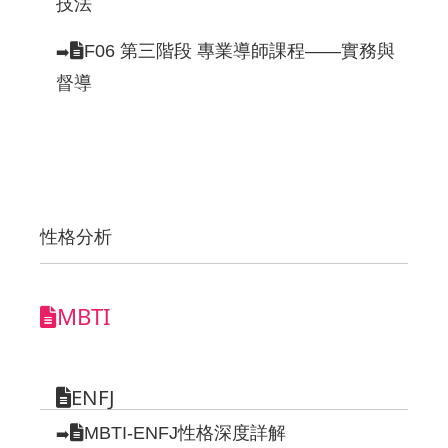
技法
F06 第三階段 專業導師課程——實務與
➡️
督導
性格分析
MBTI
ENFJ
MBTI-ENFJ性格深度詳解
➡️