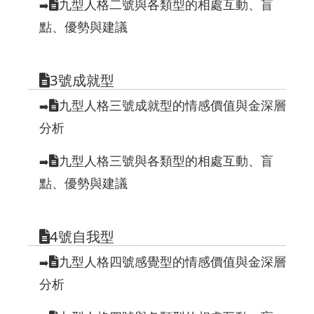
九型人格二號與各類型的相處互動、盲
➡️
點、優勢與建議
3號成就型
九型人格三號成就型的情感價值與金深層
➡️
分析
九型人格三號與各類型的相處互動、盲
➡️
點、優勢與建議
4號自我型
九型人格四號感覺型的情感價值與金深層
➡️
分析