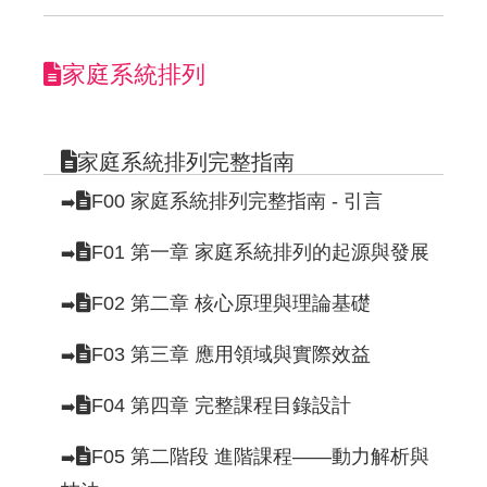
家庭系統排列
家庭系統排列完整指南
F00 家庭系統排列完整指南 - 引言
➡️
F01 第一章 家庭系統排列的起源與發展
➡️
F02 第二章 核心原理與理論基礎
➡️
F03 第三章 應用領域與實際效益
➡️
F04 第四章 完整課程目錄設計
➡️
F05 第二階段 進階課程——動力解析與
➡️