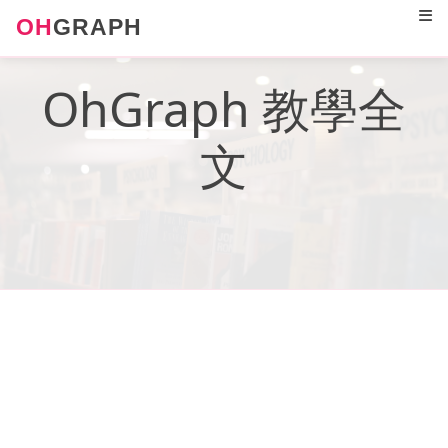
OH
GRAPH
OhGraph 教學全
文