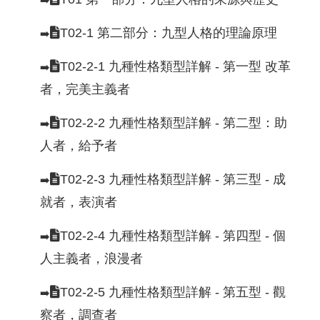
T02-1 第二部分：九型人格的理論原理
➡️
T02-2-1 九種性格類型詳解 - 第一型 改革
➡️
者，完美主義者
T02-2-2 九種性格類型詳解 - 第二型：助
➡️
人者，給予者
T02-2-3 九種性格類型詳解 - 第三型 - 成
➡️
就者，表演者
T02-2-4 九種性格類型詳解 - 第四型 - 個
➡️
人主義者，浪漫者
T02-2-5 九種性格類型詳解 - 第五型 - 觀
➡️
察者，調查者