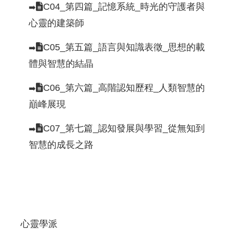
C04_第四篇_記憶系統_時光的守護者與
➡️
心靈的建築師
C05_第五篇_語言與知識表徵_思想的載
➡️
體與智慧的結晶
C06_第六篇_高階認知歷程_人類智慧的
➡️
巔峰展現
C07_第七篇_認知發展與學習_從無知到
➡️
智慧的成長之路
心靈學派