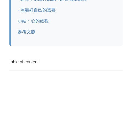
- 照顧好自己的需要
小結：心的旅程
參考文獻
table of content