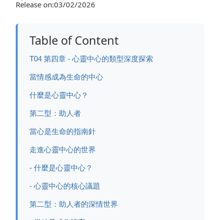
Release on:03/02/2026
Table of Content
T04 第四章 - 心靈中心的類型深度探索
當情感成為生命的中心
什麼是心靈中心？
第二型：助人者
當心是生命的指南針
走進心靈中心的世界
- 什麼是心靈中心？
- 心靈中心的核心議題
第二型：助人者的深情世界