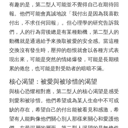
有趣的是，第二型人可能並不覺得自己在期待回
報。他們可能會真誠地說「我付出是因為我喜歡
付出，不求任何回報」。但心理學的研究告訴我
們，人的行為背後總是有某種動機，第二型人的
動機就是通過給予來換取被愛的安全感。當這種
交換沒有發生時，壓抑的怨恨就會以各種方式表
現出來，可能是突然的情緒爆發，可能是長期積
累的倦怠，也可能是對受助者的暗暗不滿。
核心渴望：被愛與被珍惜的渴望
與核心恐懼相對應，第二型人的核心渴望是感受
到愛和被珍惜。他們希望成為某人生命中不可或
缺的存在，希望自己的付出能被看見和感激，希
望有人能夠像他們關心別人那樣來關心和愛護他