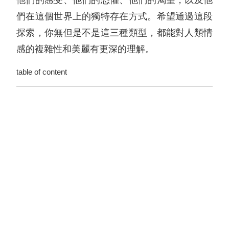
們在這個世界上的獨特存在方式。希望通過這段
探索，你無但是不是這三種類型，都能對人類情
感的複雜性和美麗有更深的理解。
table of content