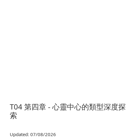
T04 第四章 - 心靈中心的類型深度探
索
Updated: 07/08/2026