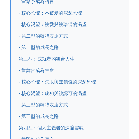
- 當給予成為語言
- 核心恐懼：不被愛的深深恐懼
- 核心渴望：被愛與被珍惜的渴望
- 第二型的獨特表達方式
- 第二型的成長之路
第三型：成就者的舞台人生
- 當舞台成為生命
- 核心恐懼：失敗與無價值的深深恐懼
- 核心渴望：成功與被認可的渴望
- 第三型的獨特表達方式
- 第三型的成長之路
第四型：個人主義者的深邃靈魂