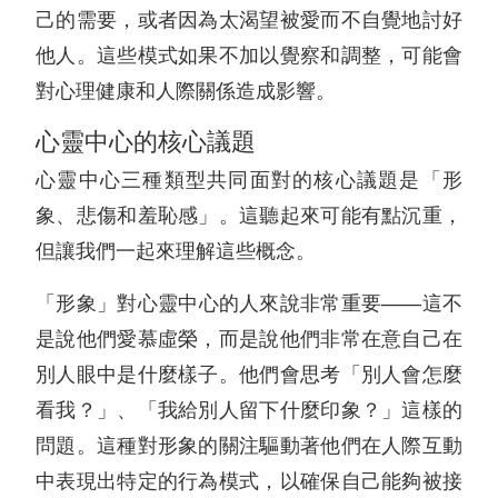
己的需要，或者因為太渴望被愛而不自覺地討好
他人。這些模式如果不加以覺察和調整，可能會
對心理健康和人際關係造成影響。
心靈中心的核心議題
心靈中心三種類型共同面對的核心議題是「形
象、悲傷和羞恥感」。這聽起來可能有點沉重，
但讓我們一起來理解這些概念。
「形象」對心靈中心的人來說非常重要——這不
是說他們愛慕虛榮，而是說他們非常在意自己在
別人眼中是什麼樣子。他們會思考「別人會怎麼
看我？」、「我給別人留下什麼印象？」這樣的
問題。這種對形象的關注驅動著他們在人際互動
中表現出特定的行為模式，以確保自己能夠被接