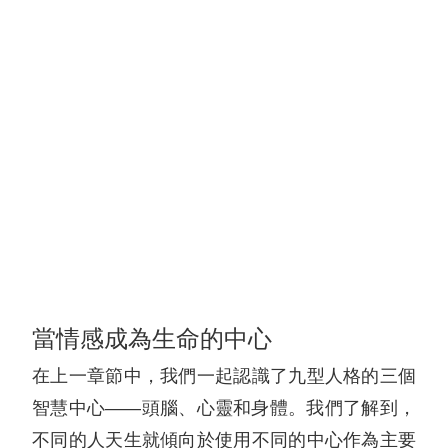
當情感成為生命的中心
在上一章節中，我們一起認識了九型人格的三個
智慧中心——頭腦、心靈和身體。我們了解到，
不同的人天生就傾向於使用不同的中心作為主要