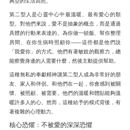
典型的生活寫照。
第二型人是心靈中心中最溫暖、最有愛心的類
型。對他們來說，愛不是抽象的概念，而是通過
具體的行動來表達的。為你做一頓飯、幫你整理
房間、在你生病時照顧你——這些都是他們說
「我愛你」的方式。他們有著敏銳的觀察力，總
能察覺身邊的人需要什麼，然後主動提供幫助。
這種無私的奉獻精神讓第二型人成為非常好的朋
友、家人和伴侶。和他們在一起，你會感到被關
懷、被照顧、被需要。他們的溫暖和體貼能夠溫
暖許多人的心。然而，這種給予的模式背後，有
著複雜的心理動力。
核心恐懼：不被愛的深深恐懼