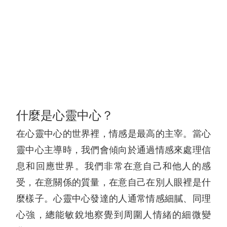
什麼是心靈中心？
在心靈中心的世界裡，情感是最高的主宰。當心
靈中心主導時，我們會傾向於通過情感來處理信
息和回應世界。我們非常在意自己和他人的感
受，在意關係的質量，在意自己在別人眼裡是什
麼樣子。心靈中心發達的人通常情感細膩、同理
心強，總能敏銳地察覺到周圍人情緒的細微變