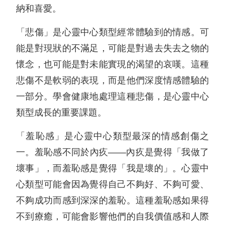
納和喜愛。
「悲傷」是心靈中心類型經常體驗到的情感。可
能是對現狀的不滿足，可能是對過去失去之物的
懷念，也可能是對未能實現的渴望的哀嘆。這種
悲傷不是軟弱的表現，而是他們深度情感體驗的
一部分。學會健康地處理這種悲傷，是心靈中心
類型成長的重要課題。
「羞恥感」是心靈中心類型最深的情感創傷之
一。羞恥感不同於內疚——內疚是覺得「我做了
壞事」，而羞恥感是覺得「我是壞的」。心靈中
心類型可能會因為覺得自己不夠好、不夠可愛、
不夠成功而感到深深的羞恥。這種羞恥感如果得
不到療癒，可能會影響他們的自我價值感和人際