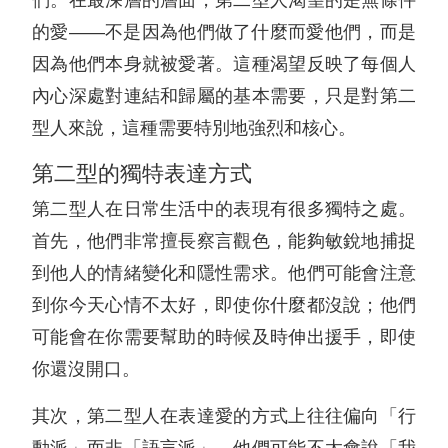
們。在最深層的層面，第二型人渴望的是無條件
的愛——不是因為他們做了什麼而愛他們，而是
因為他們本身就被愛著。這種渴望反映了每個人
內心深處對連結和歸屬的基本需要，只是對第二
型人來說，這種需要特別地強烈和核心。
第二型的獨特表達方式
第二型人在日常生活中的表現有很多獨特之處。
首先，他們非常擅長察言觀色，能夠敏銳地捕捉
到他人的情緒變化和隱性需求。他們可能會注意
到你今天心情不太好，即使你什麼都沒說；他們
可能會在你需要幫助的時候及時伸出援手，即使
你還沒開口。
其次，第二型人在表達愛的方式上往往偏向「行
動派」而非「語言派」。他們可能不太會說「我