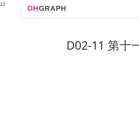
12
OH
GRAPH
D02-11 