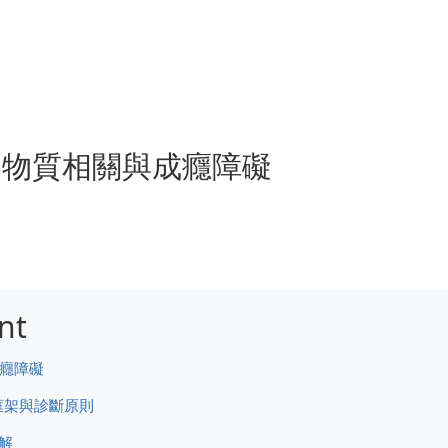
一章 物質相關與成癮障礙
nt
成癮障礙
框架與診斷原則
解