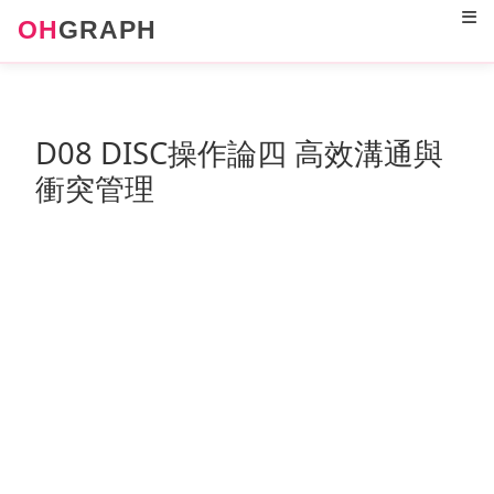
12
OH
GRAPH
D08 DISC操作論四 高效溝通與
衝突管理