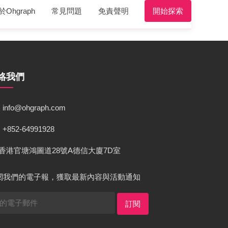
於Ohgraph
常見問題
免責聲明
開始探索
絡我們
info@ohgraph.com
+852-64991928
香港官塘鴻圖道28號A德信大廈7D室
閱我們的電子報，獲取最新內容與活動通知
訂閱