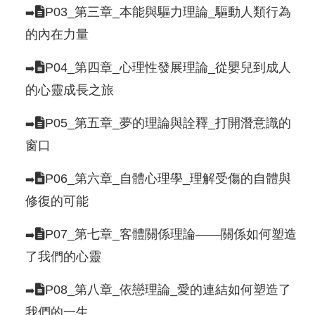
P03_第三章_本能與驅力理論_驅動人類行為
➡️
的內在力量
P04_第四章_心理性發展理論_從嬰兒到成人
➡️
的心靈成長之旅
P05_第五章_夢的理論與詮釋_打開潛意識的
➡️
窗口
P06_第六章_自體心理學_理解受傷的自體與
➡️
修復的可能
P07_第七章_客體關係理論——關係如何塑造
➡️
了我們的心靈
P08_第八章_依戀理論_愛的連結如何塑造了
➡️
我們的一生