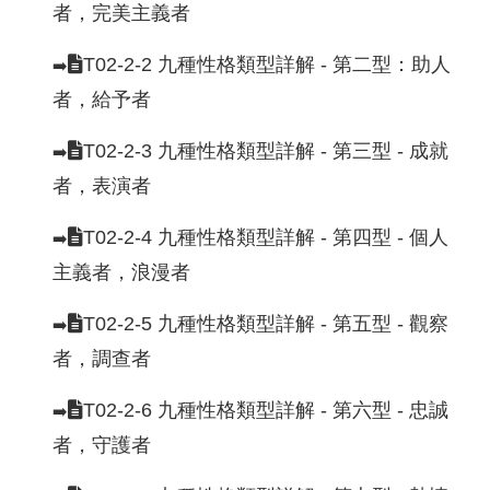
者，完美主義者
T02-2-2 九種性格類型詳解 - 第二型：助人
➡️
者，給予者
T02-2-3 九種性格類型詳解 - 第三型 - 成就
➡️
者，表演者
T02-2-4 九種性格類型詳解 - 第四型 - 個人
➡️
主義者，浪漫者
T02-2-5 九種性格類型詳解 - 第五型 - 觀察
➡️
者，調查者
T02-2-6 九種性格類型詳解 - 第六型 - 忠誠
➡️
者，守護者