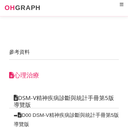
12
OH
GRAPH
參考資料
心理治療
DSM-V精神疾病診斷與統計手冊第5版
導覽版
D00 DSM-V精神疾病診斷與統計手冊第5版
➡️
導覽版