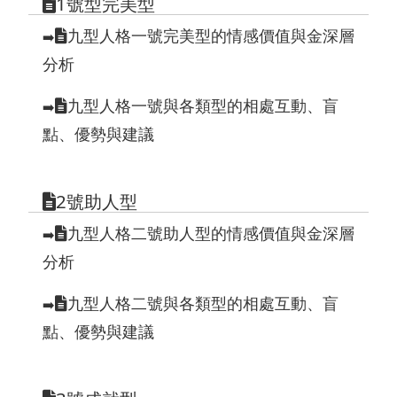
1號型完美型
九型人格一號完美型的情感價值與金深層
➡️
分析
九型人格一號與各類型的相處互動、盲
➡️
點、優勢與建議
2號助人型
九型人格二號助人型的情感價值與金深層
➡️
分析
九型人格二號與各類型的相處互動、盲
➡️
點、優勢與建議