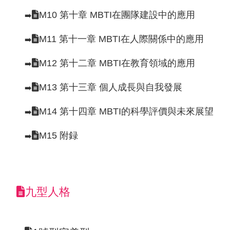
M10 第十章 MBTI在團隊建設中的應用
➡️
M11 第十一章 MBTI在人際關係中的應用
➡️
M12 第十二章 MBTI在教育領域的應用
➡️
M13 第十三章 個人成長與自我發展
➡️
M14 第十四章 MBTI的科學評價與未來展望
➡️
M15 附録
➡️
九型人格