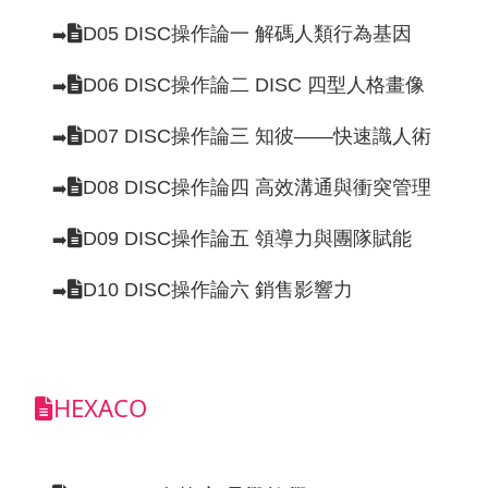
D05 DISC操作論一 解碼人類行為基因
➡️
D06 DISC操作論二 DISC 四型人格畫像
➡️
D07 DISC操作論三 知彼——快速識人術
➡️
D08 DISC操作論四 高效溝通與衝突管理
➡️
D09 DISC操作論五 領導力與團隊賦能
➡️
D10 DISC操作論六 銷售影響力
➡️
HEXACO