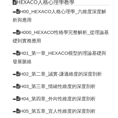
HEXACO人格心理學教學
H00_HEXACO人格心理學_六維度深度解
➡️
析與應用
H000_HEXACO性格學完整解析_從理論基
➡️
礎到實務應用
H01_第一章_HEXACO模型的理論基礎與
➡️
發展脈絡
H02_第二章_誠實-謙遜維度的深度剖析
➡️
H03_第三章_情緒性維度的深度剖析
➡️
H04_第四章_外向性維度的深度剖析
➡️
H05_第五章_宜人性維度的深度剖析
➡️