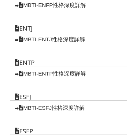
MBTI-ENFP性格深度詳解
➡️
ENTJ
MBTI-ENTJ性格深度詳解
➡️
ENTP
MBTI-ENTP性格深度詳解
➡️
ESFJ
MBTI-ESFJ性格深度詳解
➡️
ESFP