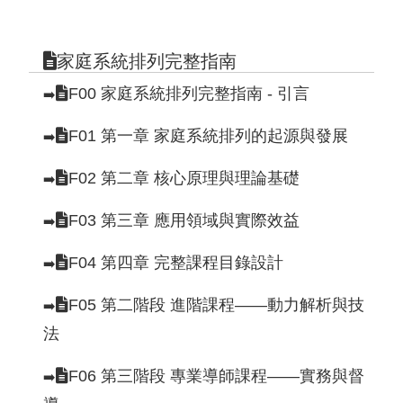
家庭系統排列完整指南
F00 家庭系統排列完整指南 - 引言
➡️
F01 第一章 家庭系統排列的起源與發展
➡️
F02 第二章 核心原理與理論基礎
➡️
F03 第三章 應用領域與實際效益
➡️
F04 第四章 完整課程目錄設計
➡️
F05 第二階段 進階課程——動力解析與技
➡️
法
F06 第三階段 專業導師課程——實務與督
➡️