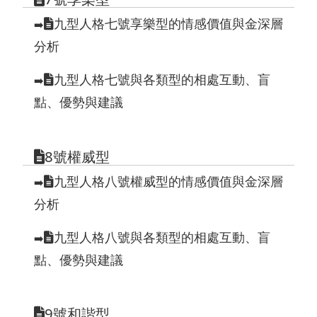
九型人格七號享樂型的情感價值與金深層
➡️
分析
九型人格七號與各類型的相處互動、盲
➡️
點、優勢與建議
8號權威型
九型人格八號權威型的情感價值與金深層
➡️
分析
九型人格八號與各類型的相處互動、盲
➡️
點、優勢與建議
9號和諧型