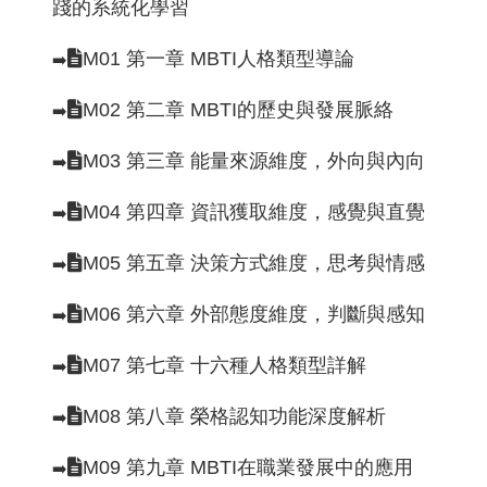
踐的系統化學習
M01 第一章 MBTI人格類型導論
➡️
M02 第二章 MBTI的歷史與發展脈絡
➡️
M03 第三章 能量來源維度，外向與內向
➡️
M04 第四章 資訊獲取維度，感覺與直覺
➡️
M05 第五章 決策方式維度，思考與情感
➡️
M06 第六章 外部態度維度，判斷與感知
➡️
M07 第七章 十六種人格類型詳解
➡️
M08 第八章 榮格認知功能深度解析
➡️
M09 第九章 MBTI在職業發展中的應用
➡️