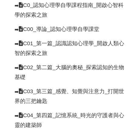
C0_認知心理學自學課程指南_開啟心智科
➡️
學的探索之旅
C00_導論_認知心理學自學課堂
➡️
C01_第一篇_認識認知心理學_開啟人類心
➡️
智的探索之旅
C02_第二篇_大腦的奧秘_探索認知的生物
➡️
基礎
C03_第三篇_感覺、知覺與注意力_打開世
➡️
界的三把鑰匙
C04_第四篇_記憶系統_時光的守護者與心
➡️
靈的建築師