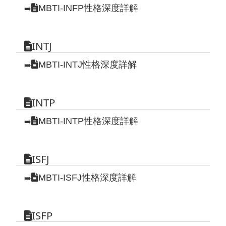
MBTI-INFP性格深度詳解
➡️
INTJ
MBTI-INTJ性格深度詳解
➡️
INTP
MBTI-INTP性格深度詳解
➡️
ISFJ
MBTI-ISFJ性格深度詳解
➡️
ISFP