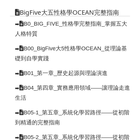
BigFive大五性格學OCEAN完整指南
B0_BIG_FIVE_性格學完整指南_掌握五大
➡️
人格特質
B00_BigFive大5性格學OCEAN_從理論基
➡️
礎到自學實踐
B01_第一章_歷史起源與理論演進
➡️
B04_第四章_實務應用領域——讓理論走進
➡️
生活
B05-1_第五章_系統化學習路徑——從初階
➡️
到精通的完整指南
B05-2_第五章_系統化學習路徑——從初階
➡️