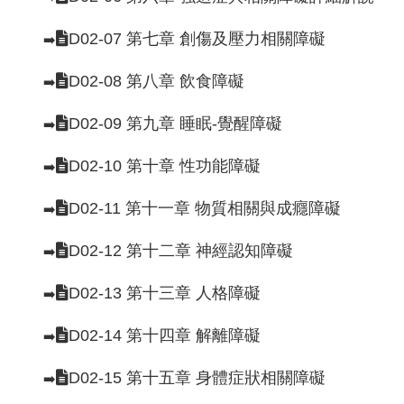
D02-07 第七章 創傷及壓力相關障礙
➡️
D02-08 第八章 飲食障礙
➡️
D02-09 第九章 睡眠-覺醒障礙
➡️
D02-10 第十章 性功能障礙
➡️
D02-11 第十一章 物質相關與成癮障礙
➡️
D02-12 第十二章 神經認知障礙
➡️
D02-13 第十三章 人格障礙
➡️
D02-14 第十四章 解離障礙
➡️
D02-15 第十五章 身體症狀相關障礙
➡️