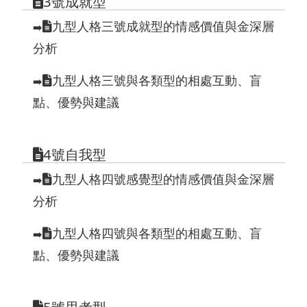
3號成就型
九型人格三號成就型的情感價值與金深層
➡️
分析
九型人格三號與各類型的相處互動、盲
➡️
點、優勢與建議
4號自我型
九型人格四號感覺型的情感價值與金深層
➡️
分析
九型人格四號與各類型的相處互動、盲
➡️
點、優勢與建議
5號思考型