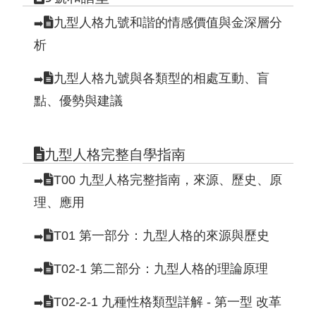
九型人格九號和諧的情感價值與金深層分
➡️
析
九型人格九號與各類型的相處互動、盲
➡️
點、優勢與建議
九型人格完整自學指南
T00 九型人格完整指南，來源、歷史、原
➡️
理、應用
T01 第一部分：九型人格的來源與歷史
➡️
T02-1 第二部分：九型人格的理論原理
➡️
T02-2-1 九種性格類型詳解 - 第一型 改革
➡️