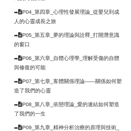
P04_第四章_心理性發展理論_從嬰兒到成
➡️
人的心靈成長之旅
P05_第五章_夢的理論與詮釋_打開潛意識
➡️
的窗口
P06_第六章_自體心理學_理解受傷的自體
➡️
與修復的可能
P07_第七章_客體關係理論——關係如何塑
➡️
造了我們的心靈
P08_第八章_依戀理論_愛的連結如何塑造
➡️
了我們的一生
P09_第九章_精神分析治療的原理與技術_
➡️