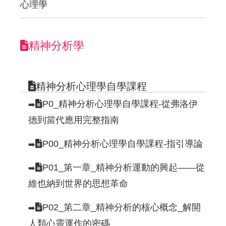
心理學
精神分析學
精神分析心理學自學課程
P0_精神分析心理學自學課程-從弗洛伊
➡️
德到當代應用完整指南
P00_精神分析心理學自學課程-指引導論
➡️
P01_第一章_精神分析運動的興起——從
➡️
維也納到世界的思想革命
P02_第二章_精神分析的核心概念_解開
➡️
人類心靈運作的密碼