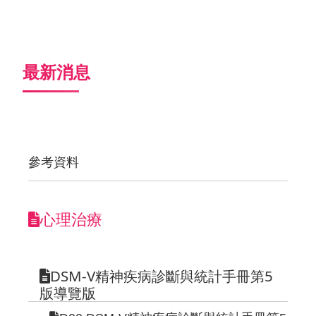
最新消息
參考資料
心理治療
DSM-V精神疾病診斷與統計手冊第5
版導覽版