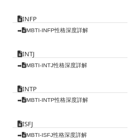
INFP
MBTI-INFP性格深度詳解
➡️
INTJ
MBTI-INTJ性格深度詳解
➡️
INTP
MBTI-INTP性格深度詳解
➡️
ISFJ
MBTI-ISFJ性格深度詳解
➡️