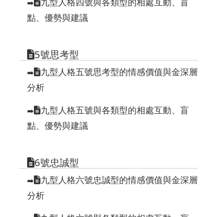
九型人格四號與各類型的相處互動、盲
➡️
點、優勢與建議
5號思考型
九型人格五號思考型的情感價值與金深層
➡️
分析
九型人格五號與各類型的相處互動、盲
➡️
點、優勢與建議
6號忠誠型
九型人格六號忠誠型的情感價值與金深層
➡️
分析