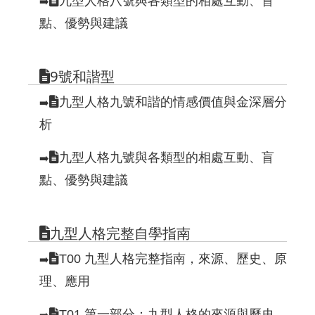
九型人格八號與各類型的相處互動、盲
➡️
點、優勢與建議
9號和諧型
九型人格九號和諧的情感價值與金深層分
➡️
析
九型人格九號與各類型的相處互動、盲
➡️
點、優勢與建議
九型人格完整自學指南
T00 九型人格完整指南，來源、歷史、原
➡️
理、應用
T01 第一部分：九型人格的來源與歷史
➡️