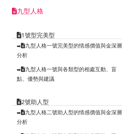
九型人格
1號型完美型
九型人格一號完美型的情感價值與金深層
➡️
分析
九型人格一號與各類型的相處互動、盲
➡️
點、優勢與建議
2號助人型
九型人格二號助人型的情感價值與金深層
➡️
分析