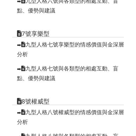
九型人格六號與各類型的相處互動、盲
➡️
點、優勢與建議
7號享樂型
九型人格七號享樂型的情感價值與金深層
➡️
分析
九型人格七號與各類型的相處互動、盲
➡️
點、優勢與建議
8號權威型
九型人格八號權威型的情感價值與金深層
➡️
分析