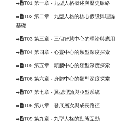
T01 第一章 - 九型人格概述與歷史脈絡
➡️
T02 第二章 - 九型人格的核心假設與理論
➡️
基礎
T03 第三章 - 三個智慧中心的理論與應用
➡️
T04 第四章 - 心靈中心的類型深度探索
➡️
T05 第五章 - 頭腦中心的類型深度探索
➡️
T06 第六章 - 身體中心的類型深度探索
➡️
T07 第七章 - 翼型理論與亞型系統
➡️
T08 第八章 - 發展層次與成長路徑
➡️
T09 第九章 - 九型人格的動態互動
➡️