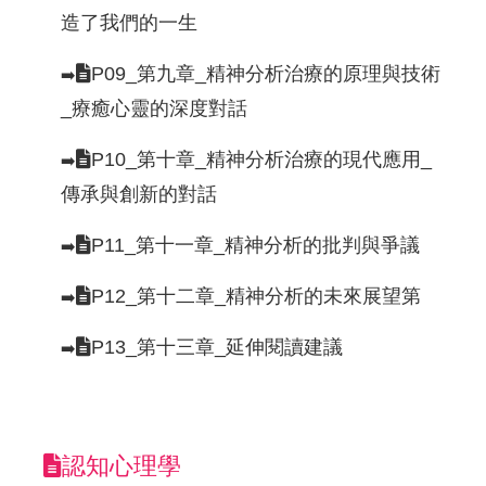
造了我們的一生
P09_第九章_精神分析治療的原理與技術
➡️
_療癒心靈的深度對話
P10_第十章_精神分析治療的現代應用_
➡️
傳承與創新的對話
P11_第十一章_精神分析的批判與爭議
➡️
P12_第十二章_精神分析的未來展望第
➡️
P13_第十三章_延伸閱讀建議
➡️
認知心理學