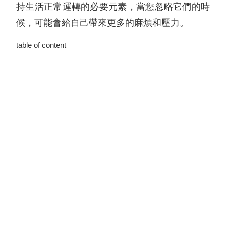
持生活正常運轉的必要元素，當您忽略它們的時
候，可能會給自己帶來更多的麻煩和壓力。
table of content