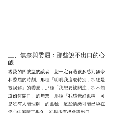
三、無奈與委屈：那些說不出口的心
酸
親愛的四號型的讀者，您一定有過很多感到無奈
和委屈的時刻。那種「明明我這麼特別，卻總是
被誤解」的委屈，那種「我想要被關注，卻不知
道如何開口」的無奈，那種「我感覺好孤獨，可
是沒有人能理解」的孤独，這些情緒可能已經在
您心中累積了很久，卻很少有機會說出口。