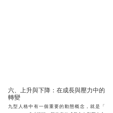
六、上升與下降：在成長與壓力中的
轉變
九型人格中有一個重要的動態概念，就是「