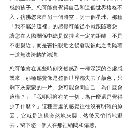
感的孩子。您可能會覺得自己和這個世界格格不
入，彷彿您來自另一個時空，另一個星球。那種
「我不屬於這裡」的感覺可能從小就跟隨著您，
讓您在人際關係中總是保持著一定的距離，不是
不想親近，而是害怕親近之後發現彼此之間隔著
一道無法跨越的鴻溝。
您可能會在某些時刻突然感到一種深深的空虛感
襲來，那種感覺像是整個世界都失去了顏色，只
剩下灰蒙蒙的一片。您可能會問自己「為什麼會
這樣？」「我明明擁有的一切，為什麼還是覺得
少了什麼？」這種空虛的感覺往往沒有明確的原
因，它就是這樣突然地來襲，然後又悄悄地退
去，留下您一個人在那裡納悶和傷感。