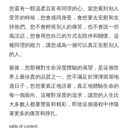
您還有一顆温柔且富有同理的心。當您看到别人
受苦的時候，您會感同身受，會想要去安慰和支
持他們。您不會輕視別人的痛苦，也不會說一些
風涼話，您會用您自己的方式去陪伴和關懷。這
種同理的能力，讓您成為一個可以真正安慰别人
的人。
最後，您那種對生命深度體驗的渴望，是這個世
界上最珍貴的品質之一。您不滿足於渾渾噩噩地
過日子，您想要真正地活著，真正地體驗生命的
每一個面向。這種對深度的追求，讓您的人生比
大多數人都要豐富和精彩，即使這個過程中伴隨
著更多的痛苦和掙扎。
table of content