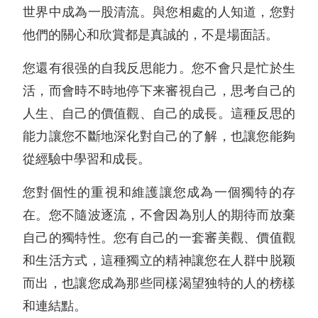
世界中成為一股清流。與您相處的人知道，您對
他們的關心和欣賞都是真誠的，不是場面話。
您還有很强的自我反思能力。您不會只是忙於生
活，而會時不時地停下来審視自己，思考自己的
人生、自己的價值觀、自己的成長。這種反思的
能力讓您不斷地深化對自己的了解，也讓您能夠
從經驗中學習和成長。
您對個性的重視和維護讓您成為一個獨特的存
在。您不隨波逐流，不會因為別人的期待而放棄
自己的獨特性。您有自己的一套審美觀、價值觀
和生活方式，這種獨立的精神讓您在人群中脱颖
而出，也讓您成為那些同樣渴望独特的人的榜樣
和連結點。