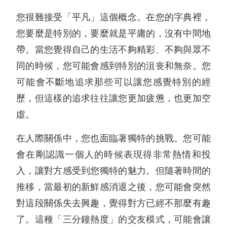
您很難接受「平凡」這個概念。在您的字典裡，
您要麼是特別的，要麼就是平庸的，沒有中間地
帶。當您覺得自己的生活不夠精彩、不夠與眾不
同的時候，您可能會感到特別的沮丧和無奈。您
可能會不斷地追求那些可以讓您感覺特別的經
歷，但這樣的追求往往讓您更加疲憊，也更加空
虛。
在人際關係中，您也面臨著獨特的挑戰。您可能
會在剛認識一個人的時候表現得非常熱情和投
入，讓對方感受到您獨特的魅力。但隨著時間的
推移，當最初的新鮮感消退之後，您可能會突然
對這段關係失去興趣，覺得對方已經不那麼有趣
了。這種「三分鐘熱度」的交友模式，可能會讓