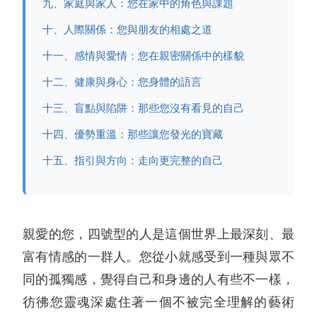
九、家庭與家人：您在家中的角色與課題
十、人際關係：您與朋友的相處之道
十一、感情與愛情：您在親密關係中的樣貌
十二、健康與身心：您身體的語言
十三、盲點與陷阱：那些您沒有看見的自己
十四、優勢重溫：那些讓您發光的寶藏
十五、指引與方向：走向更完整的自己
親愛的您，四號型的人是這個世界上最深刻、最
富有情感的一群人。您從小就感受到一種與眾不
同的孤獨感，覺得自己和身邊的人有些不一樣，
彷彿您靈魂深處住著一個不被完全理解的藝術