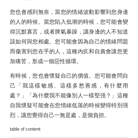
您也會感到無奈，當您的情緒波動影響到您身邊
的人的時候。當您陷入低潮的時候，您可能會變
得沉默寡言，或者脾氣暴躁，讓身邊的人不知道
該如何與您相處。您可能會因為自己的情緒問題
而傷害到您在乎的人，這種內疚和自責會讓您更
加痛苦，形成一個惡性循環。
有時候，您也會懷疑自己的價值。您可能會問自
己「我這樣敏感、這樣多愁善感，有什麼用
處？」「為什麼我不能像別人一樣堅强？」這種
自我懷疑可能會在您情緒低落的時候變得特別强
烈，讓您覺得自己一無是處，是個負担。
table of content