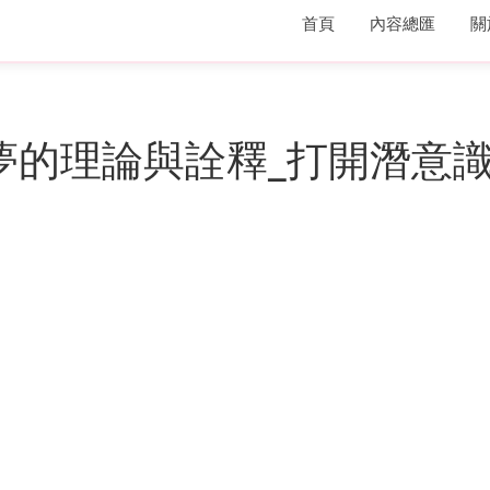
首頁
內容總匯
關
_夢的理論與詮釋_打開潛意