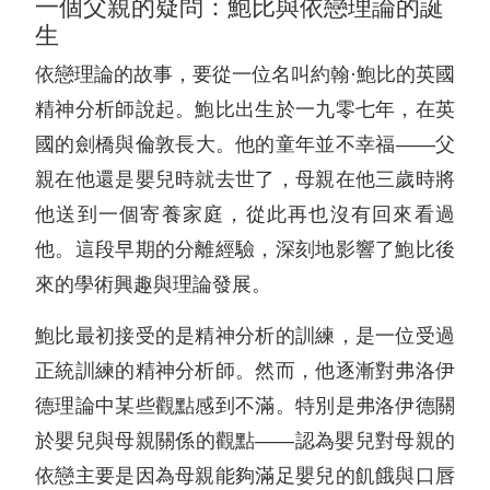
一個父親的疑問：鮑比與依戀理論的誕
生
依戀理論的故事，要從一位名叫約翰·鮑比的英國
精神分析師說起。鮑比出生於一九零七年，在英
國的劍橋與倫敦長大。他的童年並不幸福——父
親在他還是嬰兒時就去世了，母親在他三歲時將
他送到一個寄養家庭，從此再也沒有回來看過
他。這段早期的分離經驗，深刻地影響了鮑比後
來的學術興趣與理論發展。
鮑比最初接受的是精神分析的訓練，是一位受過
正統訓練的精神分析師。然而，他逐漸對弗洛伊
德理論中某些觀點感到不滿。特別是弗洛伊德關
於嬰兒與母親關係的觀點——認為嬰兒對母親的
依戀主要是因為母親能夠滿足嬰兒的飢餓與口唇