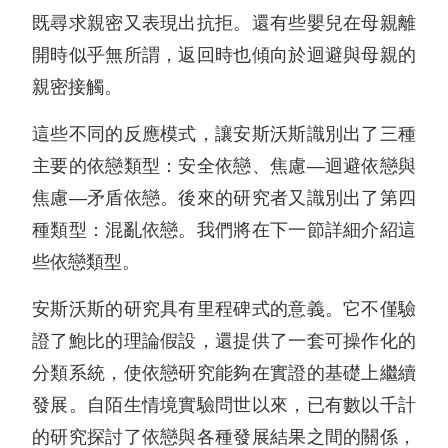
既尋求親密又表現出抗拒。還有些嬰兒在母親離
開時似乎無所謂，返回時也傾向於迴避與母親的
親密接觸。
這些不同的反應模式，讓安斯沃斯識別出了三種
主要的依戀類型：安全依戀、焦慮—迴避依戀與
焦慮—矛盾依戀。後來的研究者又識別出了第四
種類型：混亂依戀。我們將在下一節詳細介紹這
些依戀類型。
安斯沃斯的研究具有里程碑式的意義。它不僅驗
證了鮑比的理論假設，還提供了一套可操作化的
分類系統，使依戀研究能夠在實證的基礎上繼續
發展。自陌生情境實驗問世以來，已有數以千計
的研究探討了依戀與各種發展結果之間的關係，