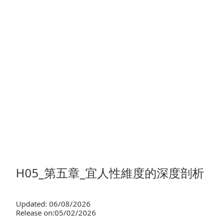
H05_第五章_宜人性維度的深度剖析
Updated: 06/08/2026
Release on:05/02/2026