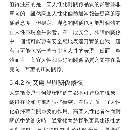
值得注意的是，宜人性化對關係品質的影響並非
單向的。雖然高宜人性化個體通常報告更高的關
係滿意度，但穩定、滿意的關係也可能對個體的
宜人性表現產生影響。在一段安全、和諧的關係
中，個體可能更有安全感地表達真實的自我，這
有時可能包括一些較少宜人性的表現。然而，整
體而言，高宜人性和良好的關係品質之間存在著
雙向、互惠的正向關係。
5.4.2 衝突處理與關係修復
人際衝突是任何親密關係中都不可避免的現象，
關鍵在於如何處理這些衝突。在這方面，宜人性
化發揮著至關重要的作用。高宜人性化者在面對
關係中的衝突時，通常傾向於採取更具建設性的
應對策略，這些策略有助於化解矛盾、增進理