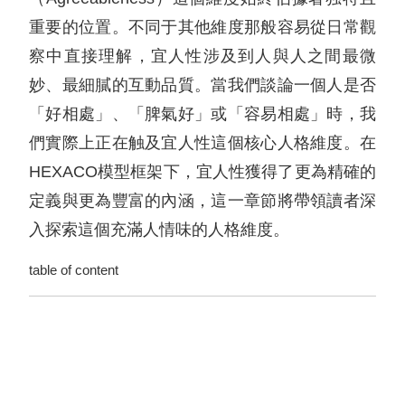
重要的位置。不同于其他維度那般容易從日常觀
察中直接理解，宜人性涉及到人與人之間最微
妙、最細膩的互動品質。當我們談論一個人是否
「好相處」、「脾氣好」或「容易相處」時，我
們實際上正在触及宜人性這個核心人格維度。在
HEXACO模型框架下，宜人性獲得了更為精確的
定義與更為豐富的內涵，這一章節將帶領讀者深
入探索這個充滿人情味的人格維度。
table of content