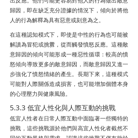
出反應。他們可能更容易對他人的行為做出敵意
歸因，即在缺乏充分證據的情況下，傾向於將他
人的行為解釋為具有惡意或刻意為之。
在這種認知模式下，即使是中性的行為也可能被
解讀為冒犯或挑釁，從而觸發憤怒反應。這種敵
意歸因的傾向可能形成一種惡性循環：較高的憤
怒傾向導致更多的敵意歸因，而敵意歸因又進一
步強化了憤怒情緒的產生。長期下來，這種模式
可能對人際關係造成損害，也可能增加個體本身
的心理壓力與健康風險。
5.3.3 低宜人性化與人際互動的挑戰
低宜人性者在日常人際互動中面臨著一些獨特的
挑戰，這些挑戰源於他們與高宜人性化者截然不