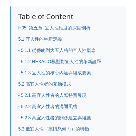
Table of Content
H05_第五章_宜人性維度的深度剖析
5.1 宜人性的重新定義
- 5.1.1 從傳統到大五人格的宜人性概念
- 5.1.2 HEXACO模型對宜人性的革新詮釋
- 5.1.3 宜人性的核心內涵與組成要素
5.2 高宜人性者的互動模式
- 5.2.1 高宜人性者的人際特質展現
- 5.2.2 高宜人性者的溝通風格
- 5.2.3 高宜人性者的關係建立與維護
5.3 低宜人性（高憤怒傾向）的特徵