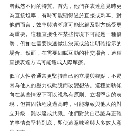
者截然不同的特質。首先，他們在表達意見時更
為直接坦率，有時可能顯得過於直接或刺耳。對
他們而言，效率與清晰度可能比顧及對方感受更
為重要。這種直接性在某些情境下可能是一種優
勢，例如在需要快速做出決策或給出明確指示的
場合。然而，在需要細膩互動的社交場合，這種
直接表達方式可能造成人際摩擦。
低宜人性者通常更堅持自己的立場與觀點，不易
因為他人的壓力或勸說而改變想法。這種固執傾
向在某些情況下可以視為有原則、立場堅定的表
現，但當固執程度過高時，可能導致與他人的對
立升級，難以達成共識。他們對於自己認為正確
的事情會堅持到底，即使這意味著與大多數人意