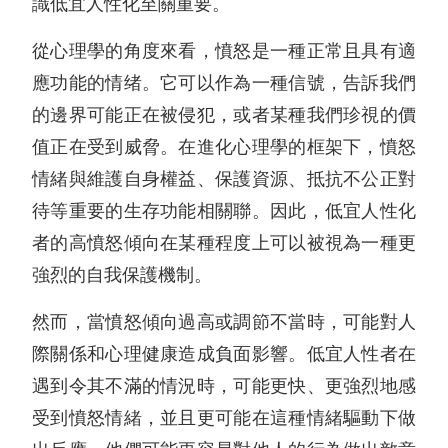
識低宜人性化至關重要。
從心理學的角度來看，憤怒是一種正常且具有適
應功能的情绪。它可以作為一種信號，告訴我們
的邊界可能正在被侵犯，或者某種我們珍視的價
值正在受到威脅。在進化心理學的框架下，憤怒
情緒與維護自身權益、保護資源、抵抗不公正對
待等重要的生存功能相關聯。因此，低宜人性化
者的高憤怒傾向在某種程度上可以被視為一種更
強烈的自我保護機制。
然而，當憤怒傾向過高或調節不當時，可能對人
際關係和心理健康造成負面影響。低宜人性者在
遇到令其不滿的情況時，可能更快、更強烈地感
受到憤怒情緒，並且更可能在這種情緒驅動下做