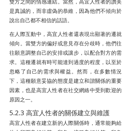
雙方之間的情感連結。當然，高宜人性者的讚美
是真誠的，而非虛偽的恭維，因為他們不傾向於
說出自己都不相信的話語。
在人際互動中，高宜人性者還表現出顯著的遷就
傾向。當雙方的偏好或意見存在分歧時，他們往
往願意調整自己的安排或讓步，以配合對方的需
求。這種遷就有時可能達到過度的程度，以至於
忽略了自己的需求與權益。然而，在多數情況
下，這種願意妥協的態度是建立和諧關係的重要
因素，也是高宜人性者在社交網絡中受到歡迎的
原因之一。
5.2.3 高宜人性者的關係建立與維護
高宜人性者在建立新的人際關係時，通常能夠給