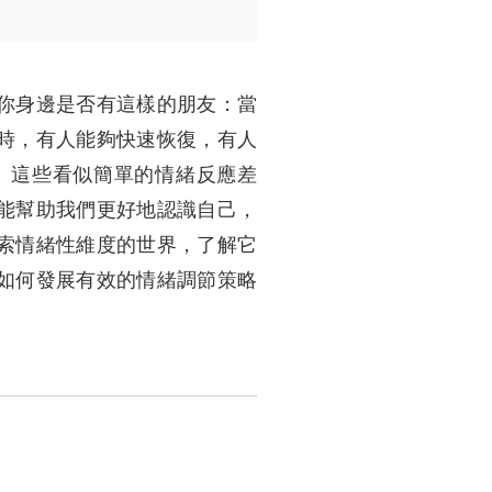
你身邊是否有這樣的朋友：當
時，有人能夠快速恢復，有人
。這些看似簡單的情緒反應差
能幫助我們更好地認識自己，
索情緒性維度的世界，了解它
如何發展有效的情緒調節策略