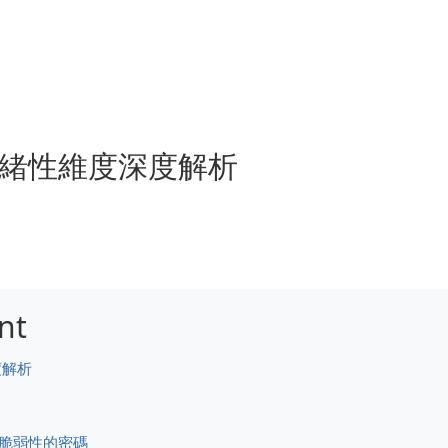
_情緒性維度深度解析
nt
度解析
緒脆弱性的密碼