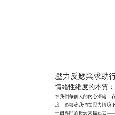
壓力反應與求助
情緒性維度的本質：
在我們每個人的內心深處，
度，影響著我們在壓力情境
一個專門的概念來描述它—