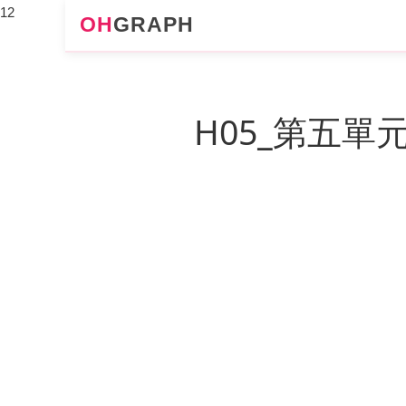
12
OH
GRAPH
H05_第五單