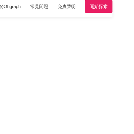
於Ohgraph
常見問題
免責聲明
開始探索