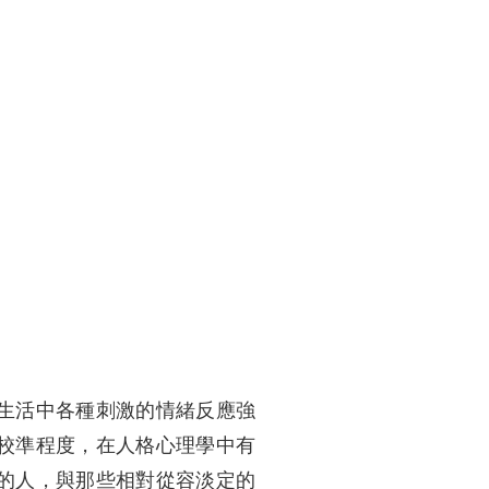
生活中各種刺激的情緒反應強
校準程度，在人格心理學中有
的人，與那些相對從容淡定的