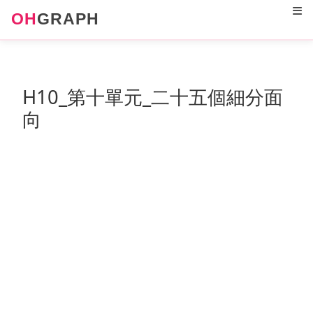
12
OH
GRAPH
H10_第十單元_二十五個細分面
向