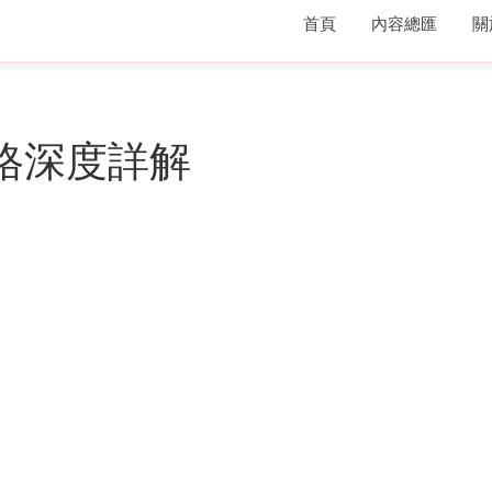
首頁
內容總匯
關
P性格深度詳解