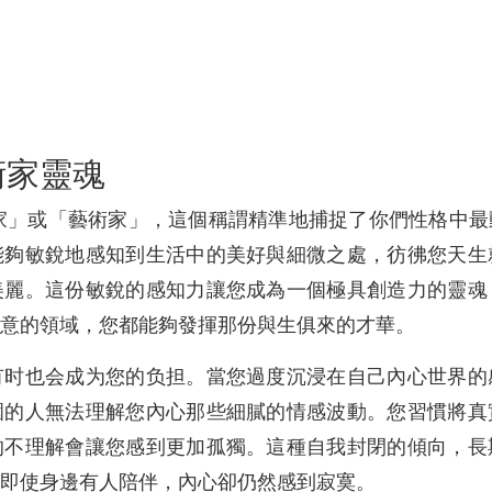
術家靈魂
險家」或「藝術家」，這個稱謂精準地捕捉了你們性格中
能夠敏銳地感知到生活中的美好與細微之處，彷彿您天生
美麗。這份敏銳的感知力讓您成為一個極具創造力的靈魂
意的領域，您都能夠發揮那份與生俱來的才華。
有时也会成为您的负担。當您過度沉浸在自己內心世界的
圍的人無法理解您內心那些細膩的情感波動。您習慣將真
的不理解會讓您感到更加孤獨。這種自我封閉的傾向，長
即使身邊有人陪伴，內心卻仍然感到寂寞。