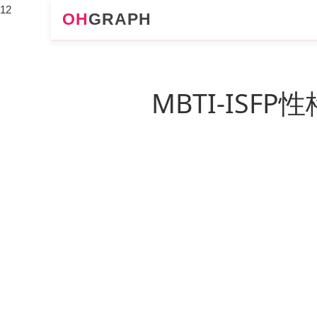
12
OH
GRAPH
MBTI-ISF