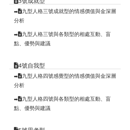
3號成就型
九型人格三號成就型的情感價值與金深層
➡️
分析
九型人格三號與各類型的相處互動、盲
➡️
點、優勢與建議
4號自我型
九型人格四號感覺型的情感價值與金深層
➡️
分析
九型人格四號與各類型的相處互動、盲
➡️
點、優勢與建議
5號思考型