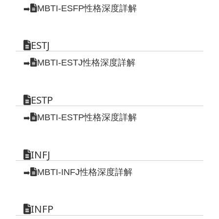
MBTI-ESFP性格深度詳解
➡️
ESTJ
MBTI-ESTJ性格深度詳解
➡️
ESTP
MBTI-ESTP性格深度詳解
➡️
INFJ
MBTI-INFJ性格深度詳解
➡️
INFP