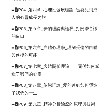
P04_第四章_心理性發展理論_從嬰兒到成
➡️
人的心靈成長之旅
P05_第五章_夢的理論與詮釋_打開潛意識
➡️
的窗口
P06_第六章_自體心理學_理解受傷的自體
➡️
與修復的可能
P07_第七章_客體關係理論——關係如何塑
➡️
造了我們的心靈
P08_第八章_依戀理論_愛的連結如何塑造
➡️
了我們的一生
P09_第九章_精神分析治療的原理與技術_
➡️