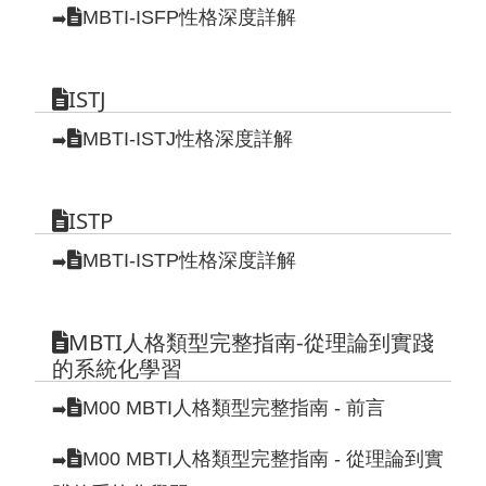
MBTI-ISFP性格深度詳解
➡️
ISTJ
MBTI-ISTJ性格深度詳解
➡️
ISTP
MBTI-ISTP性格深度詳解
➡️
MBTI人格類型完整指南-從理論到實踐
的系統化學習
M00 MBTI人格類型完整指南 - 前言
➡️
M00 MBTI人格類型完整指南 - 從理論到實
➡️