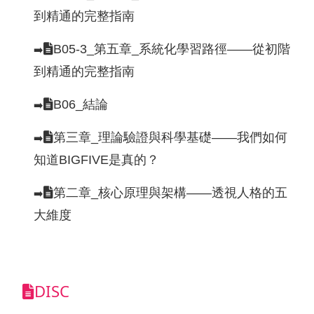
到精通的完整指南
B05-3_第五章_系統化學習路徑——從初階
➡️
到精通的完整指南
B06_結論
➡️
第三章_理論驗證與科學基礎——我們如何
➡️
知道BIGFIVE是真的？
第二章_核心原理與架構——透視人格的五
➡️
大維度
DISC