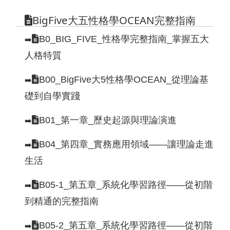
BigFive大五性格學OCEAN完整指南
B0_BIG_FIVE_性格學完整指南_掌握五大
➡️
人格特質
B00_BigFive大5性格學OCEAN_從理論基
➡️
礎到自學實踐
B01_第一章_歷史起源與理論演進
➡️
B04_第四章_實務應用領域——讓理論走進
➡️
生活
B05-1_第五章_系統化學習路徑——從初階
➡️
到精通的完整指南
B05-2_第五章_系統化學習路徑——從初階
➡️