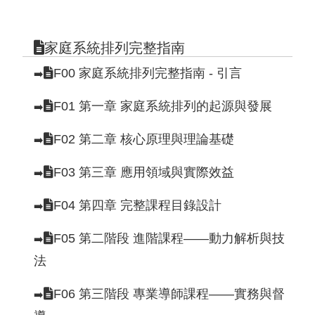
家庭系統排列完整指南
F00 家庭系統排列完整指南 - 引言
➡️
F01 第一章 家庭系統排列的起源與發展
➡️
F02 第二章 核心原理與理論基礎
➡️
F03 第三章 應用領域與實際效益
➡️
F04 第四章 完整課程目錄設計
➡️
F05 第二階段 進階課程——動力解析與技
➡️
法
F06 第三階段 專業導師課程——實務與督
➡️