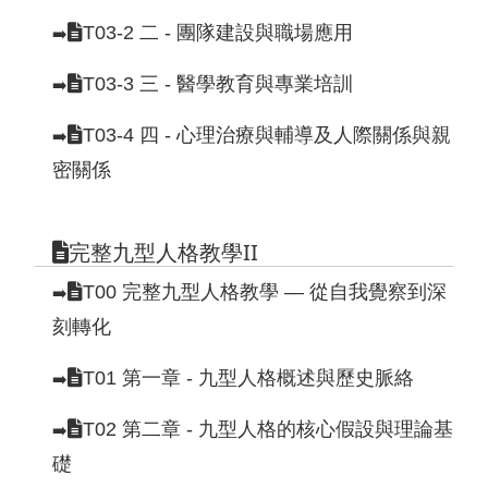
T03-2 二 - 團隊建設與職場應用
➡️
T03-3 三 - 醫學教育與專業培訓
➡️
T03-4 四 - 心理治療與輔導及人際關係與親
➡️
密關係
完整九型人格教學II
T00 完整九型人格教學 — 從自我覺察到深
➡️
刻轉化
T01 第一章 - 九型人格概述與歷史脈絡
➡️
T02 第二章 - 九型人格的核心假設與理論基
➡️
礎