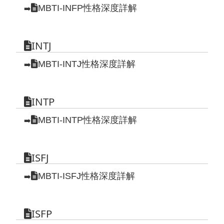
MBTI-INFP性格深度詳解
➡️
INTJ
MBTI-INTJ性格深度詳解
➡️
INTP
MBTI-INTP性格深度詳解
➡️
ISFJ
MBTI-ISFJ性格深度詳解
➡️
ISFP