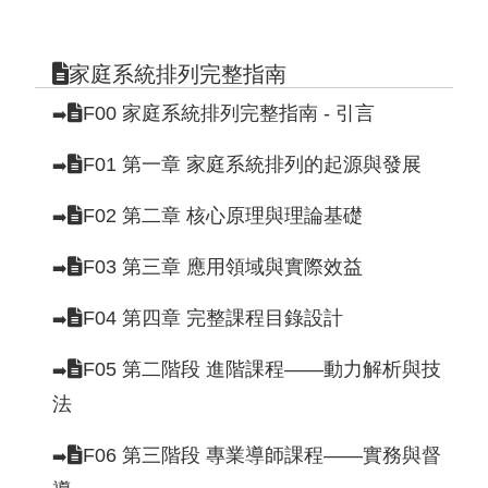
家庭系統排列完整指南
F00 家庭系統排列完整指南 - 引言
➡️
F01 第一章 家庭系統排列的起源與發展
➡️
F02 第二章 核心原理與理論基礎
➡️
F03 第三章 應用領域與實際效益
➡️
F04 第四章 完整課程目錄設計
➡️
F05 第二階段 進階課程——動力解析與技
➡️
法
F06 第三階段 專業導師課程——實務與督
➡️