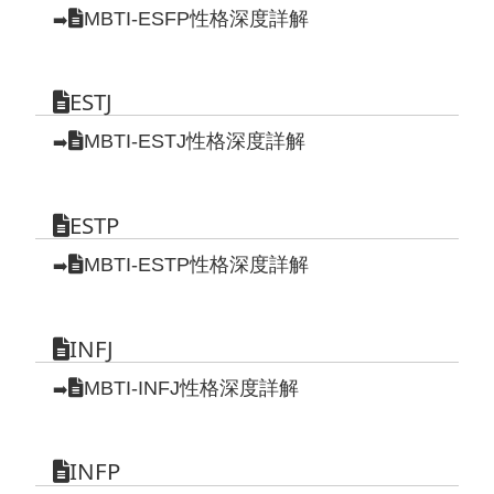
MBTI-ESFP性格深度詳解
➡️
ESTJ
MBTI-ESTJ性格深度詳解
➡️
ESTP
MBTI-ESTP性格深度詳解
➡️
INFJ
MBTI-INFJ性格深度詳解
➡️
INFP