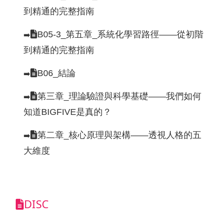
到精通的完整指南
B05-3_第五章_系統化學習路徑——從初階
➡️
到精通的完整指南
B06_結論
➡️
第三章_理論驗證與科學基礎——我們如何
➡️
知道BIGFIVE是真的？
第二章_核心原理與架構——透視人格的五
➡️
大維度
DISC