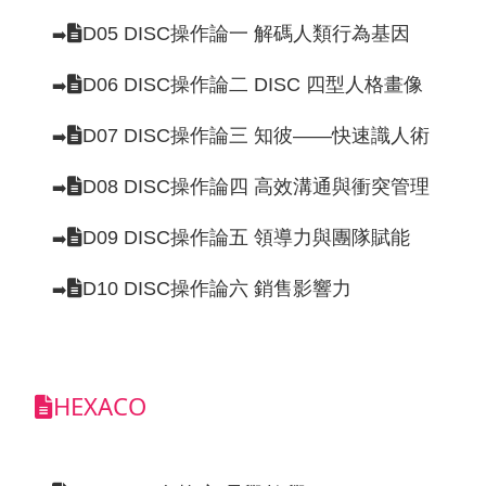
D05 DISC操作論一 解碼人類行為基因
➡️
D06 DISC操作論二 DISC 四型人格畫像
➡️
D07 DISC操作論三 知彼——快速識人術
➡️
D08 DISC操作論四 高效溝通與衝突管理
➡️
D09 DISC操作論五 領導力與團隊賦能
➡️
D10 DISC操作論六 銷售影響力
➡️
HEXACO