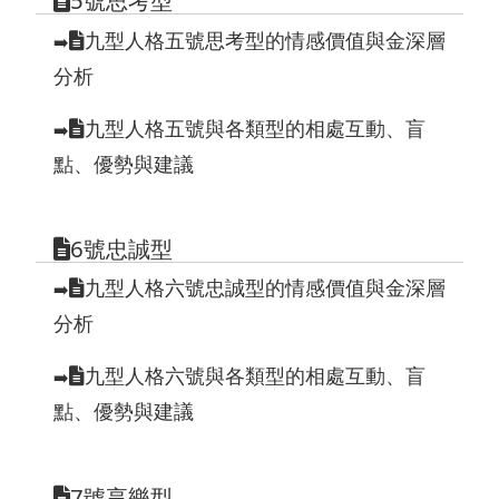
九型人格五號思考型的情感價值與金深層
➡️
分析
九型人格五號與各類型的相處互動、盲
➡️
點、優勢與建議
6號忠誠型
九型人格六號忠誠型的情感價值與金深層
➡️
分析
九型人格六號與各類型的相處互動、盲
➡️
點、優勢與建議
7號享樂型