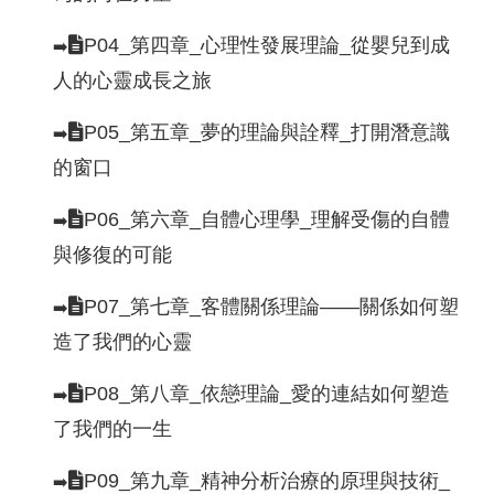
P04_第四章_心理性發展理論_從嬰兒到成
➡️
人的心靈成長之旅
P05_第五章_夢的理論與詮釋_打開潛意識
➡️
的窗口
P06_第六章_自體心理學_理解受傷的自體
➡️
與修復的可能
P07_第七章_客體關係理論——關係如何塑
➡️
造了我們的心靈
P08_第八章_依戀理論_愛的連結如何塑造
➡️
了我們的一生
P09_第九章_精神分析治療的原理與技術_
➡️