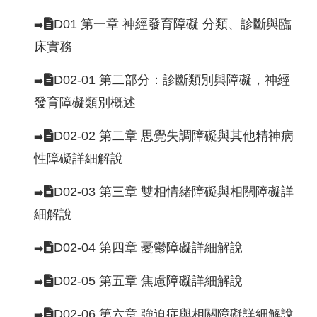
D01 第一章 神經發育障礙 分類、診斷與臨
➡️
床實務
D02-01 第二部分：診斷類別與障礙，神經
➡️
發育障礙類別概述
D02-02 第二章 思覺失調障礙與其他精神病
➡️
性障礙詳細解說
D02-03 第三章 雙相情緒障礙與相關障礙詳
➡️
細解說
D02-04 第四章 憂鬱障礙詳細解說
➡️
D02-05 第五章 焦慮障礙詳細解說
➡️
D02-06 第六章 強迫症與相關障礙詳細解說
➡️