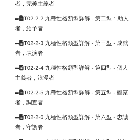
者，完美主義者
T02-2-2 九種性格類型詳解 - 第二型：助人
➡️
者，給予者
T02-2-3 九種性格類型詳解 - 第三型 - 成就
➡️
者，表演者
T02-2-4 九種性格類型詳解 - 第四型 - 個人
➡️
主義者，浪漫者
T02-2-5 九種性格類型詳解 - 第五型 - 觀察
➡️
者，調查者
T02-2-6 九種性格類型詳解 - 第六型 - 忠誠
➡️
者，守護者