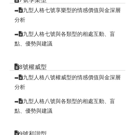
九型人格七號享樂型的情感價值與金深層
➡️
分析
九型人格七號與各類型的相處互動、盲
➡️
點、優勢與建議
8號權威型
九型人格八號權威型的情感價值與金深層
➡️
分析
九型人格八號與各類型的相處互動、盲
➡️
點、優勢與建議
9號和諧型